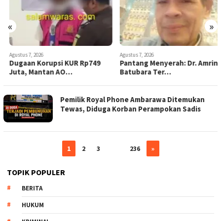
«
»
Agustus 7, 2026
Agustus 7, 2026
Dugaan Korupsi KUR Rp749
Pantang Menyerah: Dr. Amrin
Juta, Mantan AO…
Batubara Ter…
Pemilik Royal Phone Ambarawa Ditemukan
Tewas, Diduga Korban Perampokan Sadis
1
2
3
…
236
»
TOPIK POPULER
BERITA
HUKUM