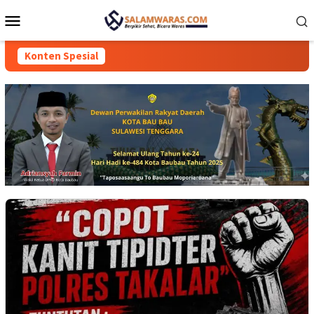
Loncat
Menu
ke
Mobile
konten
Konten Spesial