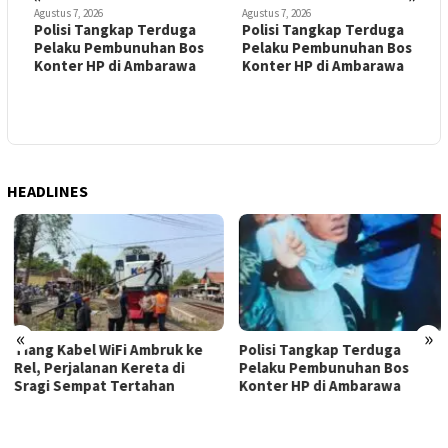
Agustus 7, 2026
Agustus 7, 2026
A
e
Polisi Tangkap Terduga
Polisi Tangkap Terduga
D
Pelaku Pembunuhan Bos
Pelaku Pembunuhan Bos
J
Konter HP di Ambarawa
Konter HP di Ambarawa
B
D
HEADLINES
«
»
Tiang Kabel WiFi Ambruk ke
Polisi Tangkap Terduga
Rel, Perjalanan Kereta di
Pelaku Pembunuhan Bos
Sragi Sempat Tertahan
Konter HP di Ambarawa