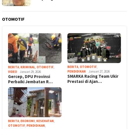
OTOMOTIF
BERITA
,
OTOMOTIF
,
BERITA
,
KRIMINAL
,
OTOMOTIF
,
PENDIDIKAN
Januari 27, 2026
VIDEO
Januari 29, 2026
SMARKA Racing Team Ukir
Gercep, DPU Provinsi
Prestasi di Ajan…
Perbaiki Jembatan R…
BERITA
,
EKONOMI
,
KESEHATAN
,
OTOMOTIF
,
PENDIDIKAN
,