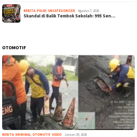
BERITA
,
POLRI
,
UNCATEGORIZED
Agustus 7, 2026
Skandal di Balik Tembok Sekolah: 995 Sen…
OTOMOTIF
BERITA
,
KRIMINAL
,
OTOMOTIF
,
VIDEO
Januari 29, 2026