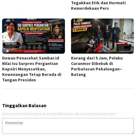
Tegakkan Etik dan Hormati
Kemerdekaan Pers
Dewan Penasehat Sambar.id
Kurang dari 5 Jam, Pelaku
Nilai Isu Surpres Pergantian
Curanmor Dibekuk di
Kapolri Menyesatkan,
Perbatasan Pekalongan–
Kewenangan Tetap Berada di
Batang
Tangan Presiden
Tinggalkan Balasan
Alamat email Anda tidak akan dipublikasikan.
Ruas yang wajib ditandai
*