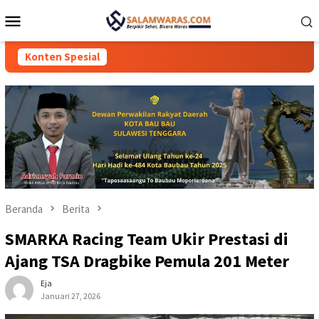
Loncat
Menu
ke
Mobile
konten
Konten Spesial
Beranda
Berita
SMARKA Racing Team Ukir Prestasi di
Ajang TSA Dragbike Pemula 201 Meter
Eja
Januari 27, 2026