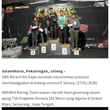
SalamWaras, Pekalongan, Jateng –
SMK Ma’arif NU Kajen kembali menorehkan prestasi
membanggakan di bidang otomotif. Selasa, (27/01/2026)
SMARKA Racing Team sukses meraih hasil gemilang dalam
ajang TSA Dragbike Pemula 201 Meter yang digelar di Sirkuit
Mijen, Semarang, Jawa Tengah.