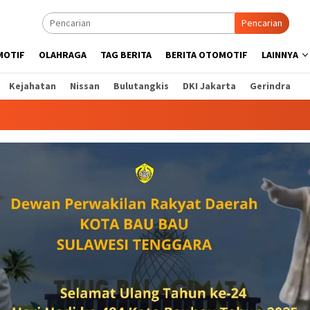
Pencarian
MOTIF
OLAHRAGA
TAG BERITA
BERITA OTOMOTIF
LAINNYA
Kejahatan
Nissan
Bulutangkis
DKI Jakarta
Gerindra