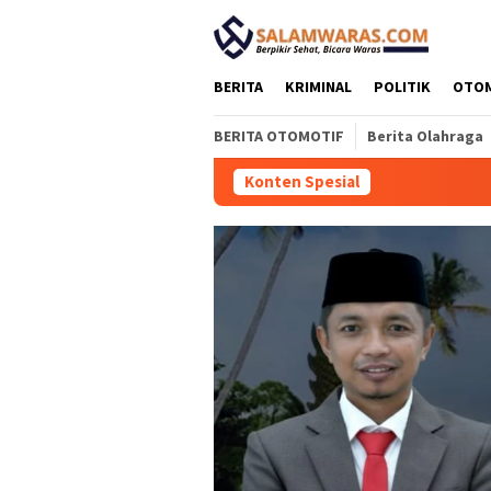
Loncat
tutup
ke
konten
BERITA
KRIMINAL
POLITIK
OTO
BERITA OTOMOTIF
Berita Olahraga
Konten Spesial