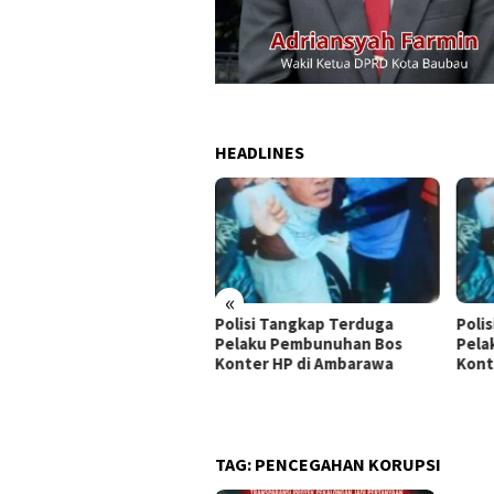
HEADLINES
«
Penasehat Sambar.id:
Polisi Tangkap Terduga
Polisi T
rpres Pergantian
Pelaku Pembunuhan Bos
Pelaku 
i Dinilai Menyesatkan,
Konter HP di Ambarawa
Konter 
en Tetap Pemegang
angan
TAG:
PENCEGAHAN KORUPSI