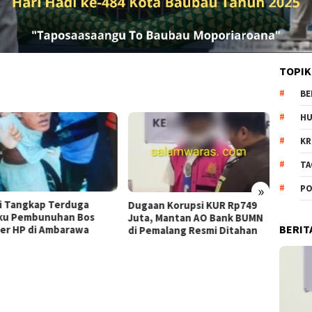
TOPIK
BE
H
KR
TA
»
PO
angkap Terduga
Pantang M
Dugaan Korupsi KUR Rp749
Pembunuhan Bos
Batubara 
Juta, Mantan AO Bank BUMN
BERIT
HP di Ambarawa
demi Hak 
di Pemalang Resmi Ditahan