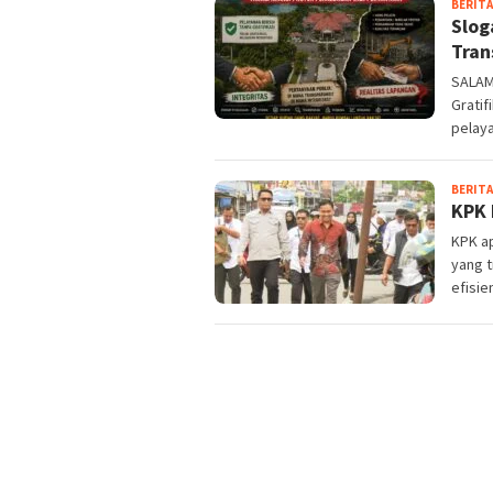
BERITA
Slog
Tran
SALAM
Grati
pelaya
BERITA
KPK 
KPK a
yang 
efisie