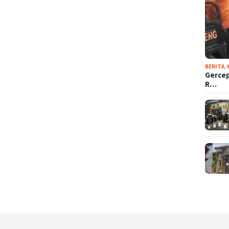
BERITA
,
Gercep
R…