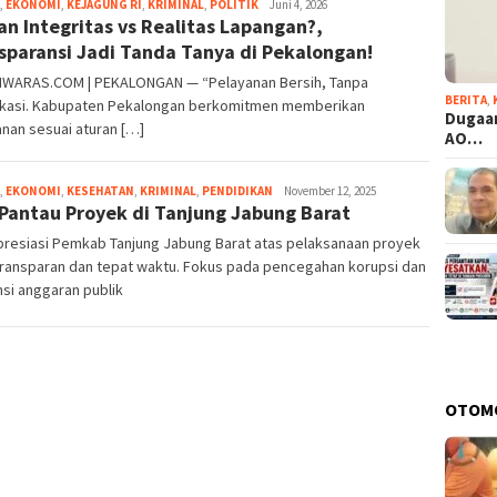
,
EKONOMI
,
KEJAGUNG RI
,
KRIMINAL
,
POLITIK
Jambul
Juni 4, 2026
an Integritas vs Realitas Lapangan?,
sparansi Jadi Tanda Tanya di Pekalongan!
WARAS.COM | PEKALONGAN — “Pelayanan Bersih, Tanpa
BERITA
,
fikasi. Kabupaten Pekalongan berkomitmen memberikan
Dugaan
nan sesuai aturan […]
AO…
,
EKONOMI
,
KESEHATAN
,
KRIMINAL
,
PENDIDIKAN
Domo
November 12, 2025
Pantau Proyek di Tanjung Jabung Barat
presiasi Pemkab Tanjung Jabung Barat atas pelaksanaan proyek
transparan dan tepat waktu. Fokus pada pencegahan korupsi dan
nsi anggaran publik
OTOM