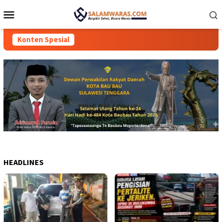
Loncat
Menu
ke
Mobile
konten
Konten Spesial
HEADLINES