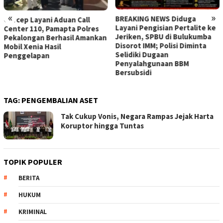
«
»
BREAKING NEWS Diduga
Gercep Layani Aduan Call
Layani Pengisian Pertalite ke
Center 110, Pamapta Polres
Jeriken, SPBU di Bulukumba
Pekalongan Berhasil Amankan
Disorot IMM; Polisi Diminta
Mobil Xenia Hasil
Selidiki Dugaan
Penggelapan
Penyalahgunaan BBM
Bersubsidi
TAG:
PENGEMBALIAN ASET
Tak Cukup Vonis, Negara Rampas Jejak Harta
Koruptor hingga Tuntas
TOPIK POPULER
BERITA
HUKUM
KRIMINAL