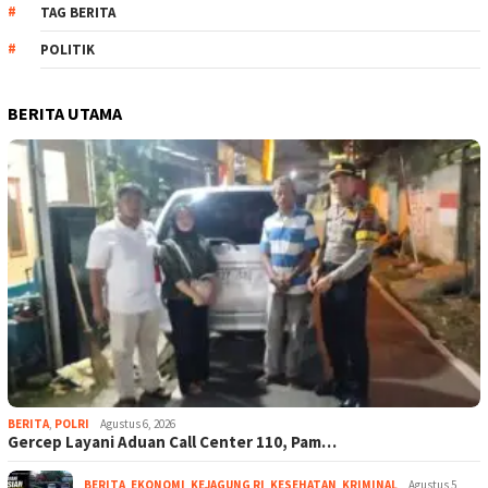
TAG BERITA
POLITIK
BERITA UTAMA
BERITA
,
POLRI
Agustus 6, 2026
Gercep Layani Aduan Call Center 110, Pam…
BERITA
,
EKONOMI
,
KEJAGUNG RI
,
KESEHATAN
,
KRIMINAL
Agustus 5,