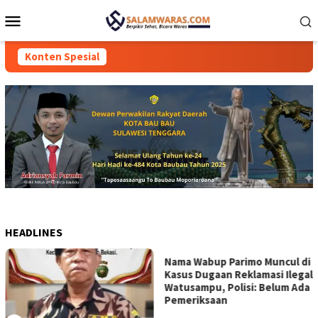
Loncat
Menu
ke
Mobile
konten
Konten Spesial
HEADLINES
Nama Wabup Parimo Muncul di
Kasus Dugaan Reklamasi Ilegal
Watusampu, Polisi: Belum Ada
Pemeriksaan