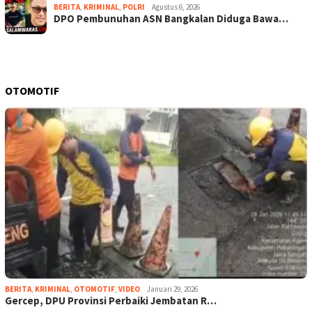
BERITA
,
KRIMINAL
,
POLRI
Agustus 6, 2026
DPO Pembunuhan ASN Bangkalan Diduga Bawa…
OTOMOTIF
BERITA
,
KRIMINAL
,
OTOMOTIF
,
VIDEO
Januari 29, 2026
Gercep, DPU Provinsi Perbaiki Jembatan R…