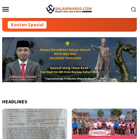
Loncat
Menu
ke
Mobile
konten
Konten Spesial
HEADLINES