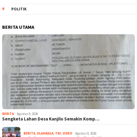
POLITIK
BERITA UTAMA
BERITA
Agustus 9, 2026
Sengketa Lahan Desa Kanjilo Semakin Komp…
BERITA
,
OLAHRAGA
,
TNI
,
VIDEO
Agustus 9, 2026