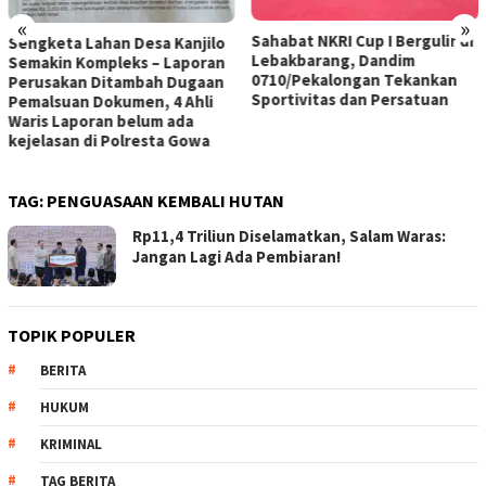
«
»
Sahabat NKRI Cup I Bergulir di
Sengketa Lahan Desa Kanjilo
Lebakbarang, Dandim
Semakin Kompleks – Laporan
0710/Pekalongan Tekankan
Perusakan Ditambah Dugaan
Sportivitas dan Persatuan
Pemalsuan Dokumen, 4 Ahli
Waris Laporan belum ada
kejelasan di Polresta Gowa
TAG:
PENGUASAAN KEMBALI HUTAN
Rp11,4 Triliun Diselamatkan, Salam Waras:
Jangan Lagi Ada Pembiaran!
TOPIK POPULER
BERITA
HUKUM
KRIMINAL
TAG BERITA