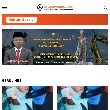
Loncat
Menu
ke
Mobile
konten
Konten Spesial
HEADLINES