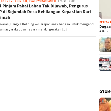
,
EKONOMI
,
KRIMINAL
,
PRABOWO SUBIANTO
Eja
Februari 9, 2026
t Pinjam Pakai Lahan Tak Dijawab, Pengurus
 di Sejumlah Desa Kehilangan Kepastian Dari
Timah
BERITA
,
Waras, Bangka Belitung — Harapan anak bangsa untuk mengabdi
Dugaan
a masyarakat dan negara melalui gerakan […]
AO…
OTOM