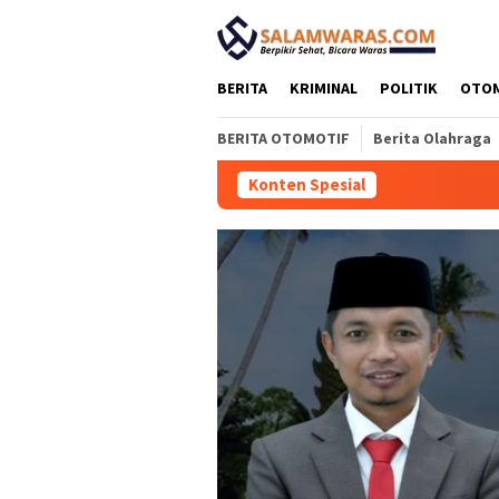
Loncat
tutup
ke
konten
BERITA
KRIMINAL
POLITIK
OTO
BERITA OTOMOTIF
Berita Olahraga
Konten Spesial