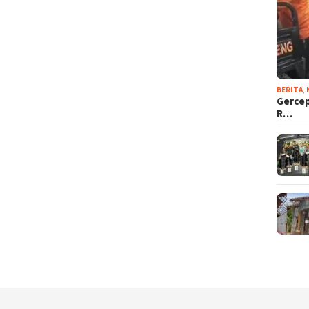
BERITA
,
Gercep
R…