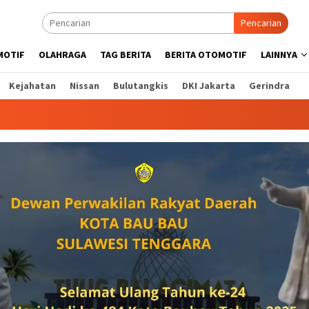
Pencarian
MOTIF
OLAHRAGA
TAG BERITA
BERITA OTOMOTIF
LAINNYA
Kejahatan
Nissan
Bulutangkis
DKI Jakarta
Gerindra