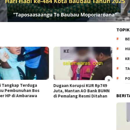
TOPIK
BE
H
KR
TA
»
PO
Pantang Menyerah: Dr. Amrin
Dewan
an Korupsi KUR Rp749
Batubara Terus Berjuang
Isu S
a, Mantan AO Bank BUMN
BERIT
demi Hak 23 Korban
Kapolr
emalang Resmi Ditahan
Presi
Kewe