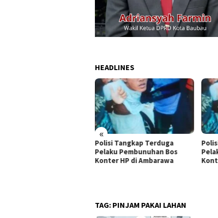
HEADLINES
«
lisi Tangkap Terduga
Polisi Tangkap Terduga
Duga
laku Pembunuhan Bos
Pelaku Pembunuhan Bos
Jut
nter HP di Ambarawa
Konter HP di Ambarawa
di P
TAG:
PINJAM PAKAI LAHAN