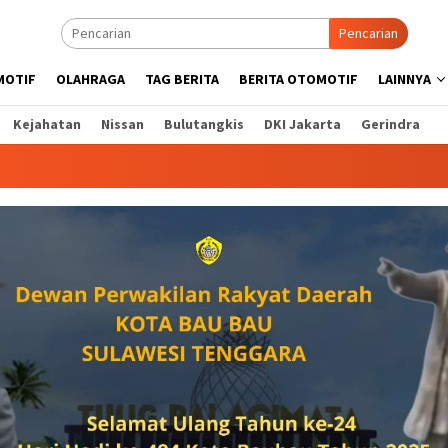
Pencarian
MOTIF
OLAHRAGA
TAG BERITA
BERITA OTOMOTIF
LAINNYA
Kejahatan
Nissan
Bulutangkis
DKI Jakarta
Gerindra