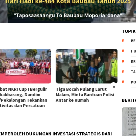
TOPIK
BE
H
KR
TA
PO
»
Tiga Bocah Pulang Larut
Diduga Jadi Korban
S
Malam, Minta Bantuan Polisi
Penganiayaan Pacar, Wanita
N
BERIT
Antar ke Rumah
di Kajen Alami Luka dan
P
Trauma
S
EMPEROLEH DUKUNGAN INVESTASI STRATEGIS DARI