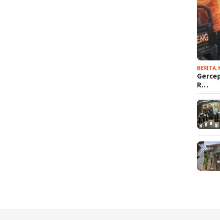
BERITA
,
Gercep
R…