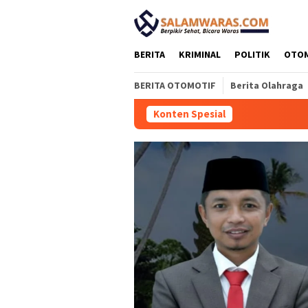
Loncat
tutup
ke
konten
BERITA
KRIMINAL
POLITIK
OTO
BERITA OTOMOTIF
Berita Olahraga
Konten Spesial