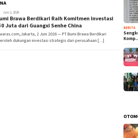
INA
Domo
Juni 2, 2026
umi Brawa Berdikari Raih Komitmen Investasi
0 Juta dari Guangxi Senhe China
BERITA
Sengke
aras.com,Jakarta, 2 Juni 2026 — PT Bumi Brawa Berdikari
Komp
roleh dukungan investasi strategis dari perusahaan […]
OTOM