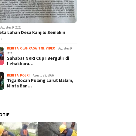
Agustus 9, 2026
ta Lahan Desa Kanjilo Semakin
…
BERITA
,
OLAHRAGA
,
TNI
,
VIDEO
Agustus 9,
2026
Sahabat NKRI Cup I Bergulir di
Lebakbara…
BERITA
,
POLRI
Agustus 9, 2026
Tiga Bocah Pulang Larut Malam,
Minta Ban…
OTIF