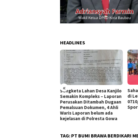
HEADLINES
«
Sahabat NKRI Cup I Bergulir
Sengketa Lahan Desa Kanjilo
di Lebakbarang, Dandim
Semakin Kompleks – Laporan
0710/Pekalongan Tekankan
Perusakan Ditambah Dugaan
Sportivitas dan Persatuan
Pemalsuan Dokumen, 4 Ahli
Waris Laporan belum ada
kejelasan di Polresta Gowa
TAG:
PT BUMI BRAWA BERDIKARI M