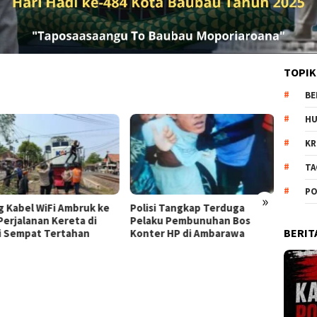
TOPIK
BE
H
KR
TA
PO
»
lisi Tangkap Terduga
Polisi Tangkap Terduga
Dug
laku Pembunuhan Bos
Pelaku Pembunuhan Bos
Jut
BERIT
nter HP di Ambarawa
Konter HP di Ambarawa
di 