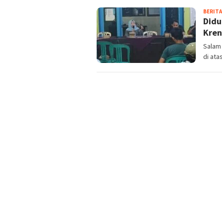
BERITA
Didu
Kren
Salam
di ata