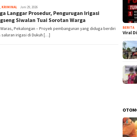
,
KRIMINAL
Jambul
Juni 29, 2026
ga Langgar Prosedur, Pengurugan Irigasi
gseng Siwalan Tuai Sorotan Warga
BERITA
 Waras, Pekalongan – Proyek pembangunan yang diduga berdiri
Viral 
s saluran irigasi di Dukuh […]
OTOM