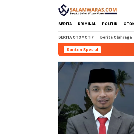
Loncat
tutup
ke
konten
BERITA
KRIMINAL
POLITIK
OTO
BERITA OTOMOTIF
Berita Olahraga
Konten Spesial