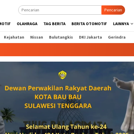
Pencarian
MOTIF
OLAHRAGA
TAG BERITA
BERITA OTOMOTIF
LAINNYA
Kejahatan
Nissan
Bulutangkis
DKI Jakarta
Gerindra