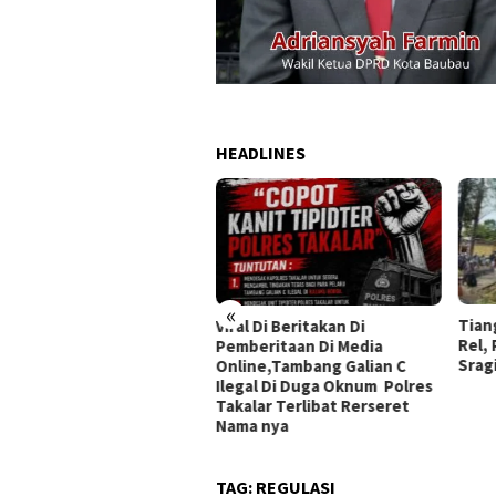
HEADLINES
«
Tiang Kabel WiFi Ambruk ke
Po
iral Di Beritakan Di
Rel, Perjalanan Kereta di
Pe
Pemberitaan Di Media
Sragi Sempat Tertahan
Ko
Online,Tambang Galian C
Ilegal Di Duga Oknum Polres
akalar Terlibat Rerseret
Nama nya
TAG:
REGULASI