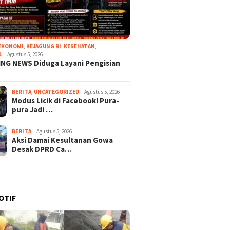
EKONOMI
,
KEJAGUNG RI
,
KESEHATAN
,
L
Agustus 5, 2026
NG NEWS Diduga Layani Pengisian
BERITA
,
UNCATEGORIZED
Agustus 5, 2026
Modus Licik di Facebook! Pura-
pura Jadi …
BERITA
Agustus 5, 2026
Aksi Damai Kesultanan Gowa
Desak DPRD Ca…
OTIF