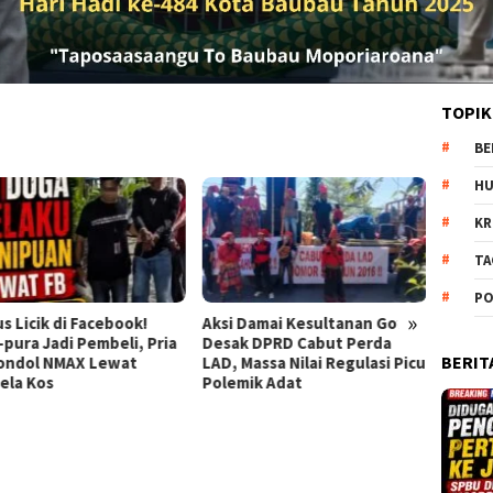
TOPIK
BE
H
KR
TA
PO
»
 Damai Kesultanan Gowa
Semarakkan PORSENAP 2026,
Cekcok
k DPRD Cabut Perda
Lapas Gunung Sugih Gelar
Depok
BERIT
 Massa Nilai Regulasi Picu
Upacara Pembukaan
Kilat
mik Adat