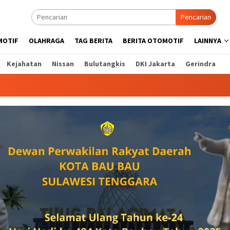
Pencarian
MOTIF
OLAHRAGA
TAG BERITA
BERITA OTOMOTIF
LAINNYA
Kejahatan
Nissan
Bulutangkis
DKI Jakarta
Gerindra