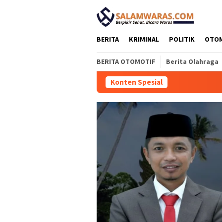
Loncat
tutup
ke
konten
BERITA
KRIMINAL
POLITIK
OTO
BERITA OTOMOTIF
Berita Olahraga
Konten Spesial