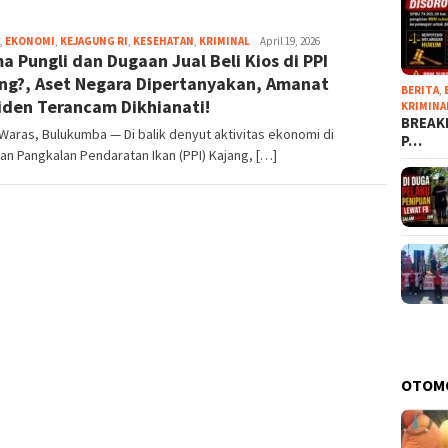
,
EKONOMI
,
KEJAGUNG RI
,
KESEHATAN
,
KRIMINAL
Terminator
April 19, 2026
a Pungli dan Dugaan Jual Beli Kios di PPI
01
ng?, Aset Negara Dipertanyakan, Amanat
BERITA
,
iden Terancam Dikhianati!
KRIMINA
BREAKI
aras, Bulukumba — Di balik denyut aktivitas ekonomi di
P…
n Pangkalan Pendaratan Ikan (PPI) Kajang, […]
OTOM