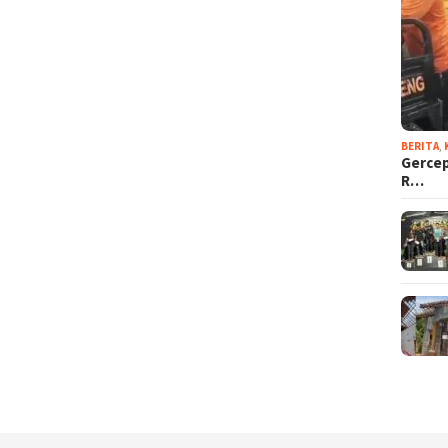
BERITA
,
Gercep
R…