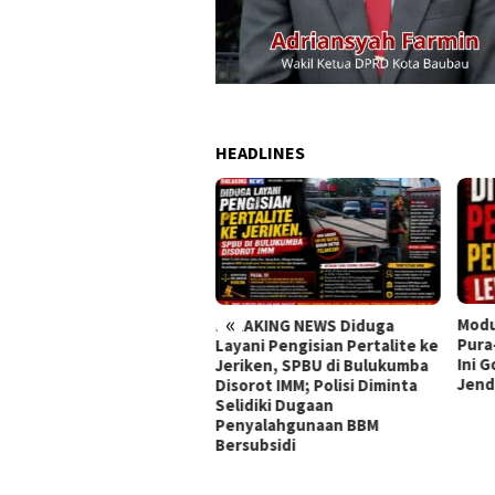
HEADLINES
«
Modus Licik di Facebook!
Aksi
EAKING NEWS Diduga
Pura-pura Jadi Pembeli, Pria
Desa
ani Pengisian Pertalite ke
Ini Gondol NMAX Lewat
LAD,
riken, SPBU di Bulukumba
Jendela Kos
Pole
orot IMM; Polisi Diminta
idiki Dugaan
nyalahgunaan BBM
subsidi