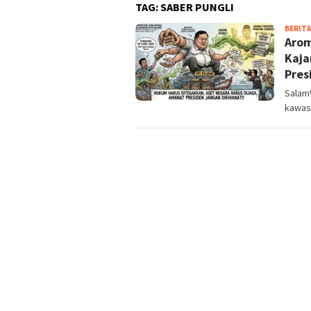
TAG:
SABER PUNGLI
BERITA
Arom
Kaja
Pres
SalamW
kawasa