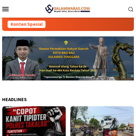
Loncat
Menu
ke
Mobile
konten
Konten Spesial
HEADLINES