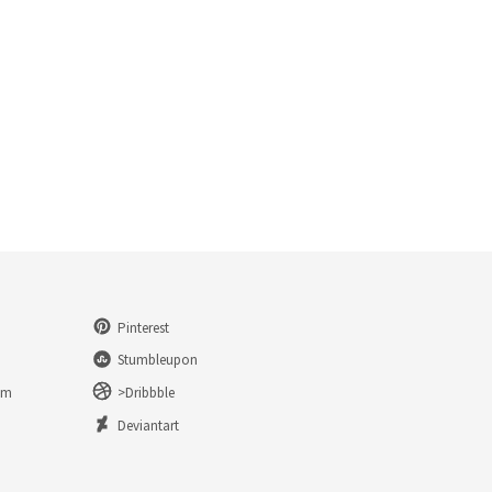
Pinterest
Stumbleupon
am
>Dribbble
n
Deviantart