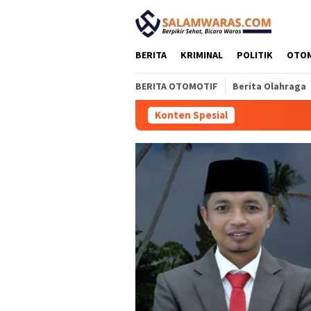
Loncat
tutup
ke
konten
BERITA
KRIMINAL
POLITIK
OTO
BERITA OTOMOTIF
Berita Olahraga
Konten Spesial