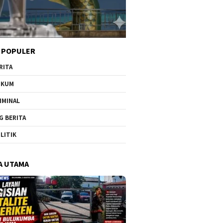
 POPULER
RITA
UKUM
IMINAL
G BERITA
LITIK
A UTAMA