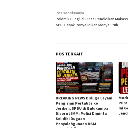
Navigasi
Pos sebelumnya
Polemik Pungli di Dinas Pendidikan Makass
pos
APPI Desak Penyelidikan Menyeluruh
POS TERKAIT
Modu
BREAKING NEWS Diduga Layani
Pura
Pengisian Pertalite ke
Ini 
Jeriken, SPBU di Bulukumba
Jend
Disorot IMM; Polisi Diminta
Selidiki Dugaan
Penyalahgunaan BBM