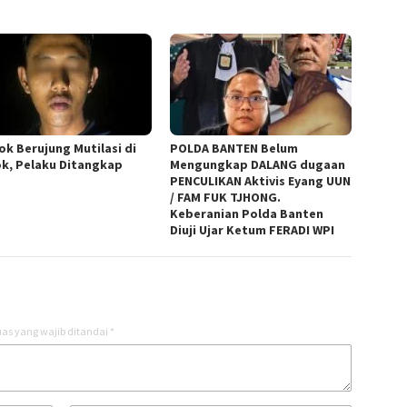
ok Berujung Mutilasi di
POLDA BANTEN Belum
k, Pelaku Ditangkap
Mengungkap DALANG dugaan
PENCULIKAN Aktivis Eyang UUN
/ FAM FUK TJHONG.
Keberanian Polda Banten
Diuji Ujar Ketum FERADI WPI
as yang wajib ditandai
*