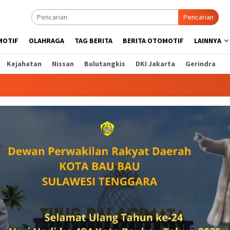
Pencarian
MOTIF
OLAHRAGA
TAG BERITA
BERITA OTOMOTIF
LAINNYA
Kejahatan
Nissan
Bulutangkis
DKI Jakarta
Gerindra