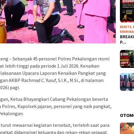
BERITA
,
KRIMINA
BREAKI
P…
eng – Sebanyak 45 personel Polres Pekalongan resmi
 lebih tinggi pada periode 1 Juli 2026. Kenaikan
elaksanaan Upacara Laporan Kenaikan Pangkat yang
n AKBP Rachmad C. Yusuf, S.I.K., M.Si., di halaman
026) pagi.
ngan, Ketua Bhayangkari Cabang Pekalongan beserta
 Polres, Kapolsek jajaran, personel yang naik pangkat,
Pekalongan.
OTOM
urut mewarnai kegiatan tersebut, terlebih saat para
ngkat didampingi keluarga dan rekan-rekan sejawat.