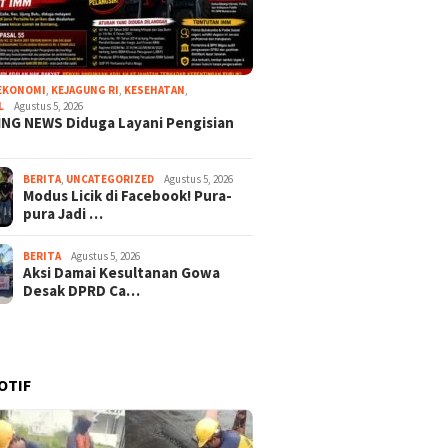
EKONOMI
,
KEJAGUNG RI
,
KESEHATAN
,
L
Agustus 5, 2026
NG NEWS Diduga Layani Pengisian
BERITA
,
UNCATEGORIZED
Agustus 5, 2026
Modus Licik di Facebook! Pura-
pura Jadi …
BERITA
Agustus 5, 2026
Aksi Damai Kesultanan Gowa
Desak DPRD Ca…
OTIF