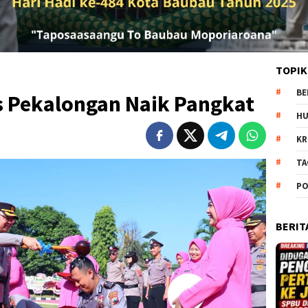
TOPIK
BE
s Pekalongan Naik Pangkat
H
KR
TA
PO
BERIT