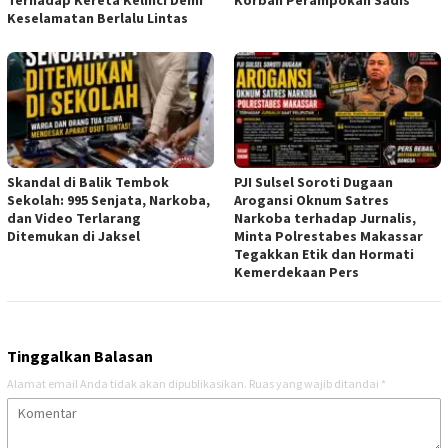
Terhadap Kereta Kelinci Demi
Korban Perampokan Sadis
Keselamatan Berlalu Lintas
Skandal di Balik Tembok
PJI Sulsel Soroti Dugaan
Sekolah: 995 Senjata, Narkoba,
Arogansi Oknum Satres
dan Video Terlarang
Narkoba terhadap Jurnalis,
Ditemukan di Jaksel
Minta Polrestabes Makassar
Tegakkan Etik dan Hormati
Kemerdekaan Pers
Tinggalkan Balasan
Alamat email Anda tidak akan dipublikasikan.
Ruas yang wajib ditandai
*