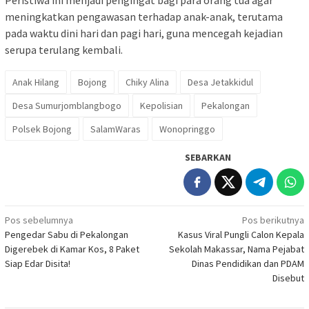
meningkatkan pengawasan terhadap anak-anak, terutama
pada waktu dini hari dan pagi hari, guna mencegah kejadian
serupa terulang kembali.
Anak Hilang
Bojong
Chiky Alina
Desa Jetakkidul
Desa Sumurjomblangbogo
Kepolisian
Pekalongan
Polsek Bojong
SalamWaras
Wonopringgo
SEBARKAN
Navigasi
Pos sebelumnya
Pos berikutnya
Pengedar Sabu di Pekalongan
Kasus Viral Pungli Calon Kepala
pos
Digerebek di Kamar Kos, 8 Paket
Sekolah Makassar, Nama Pejabat
Siap Edar Disita!
Dinas Pendidikan dan PDAM
Disebut