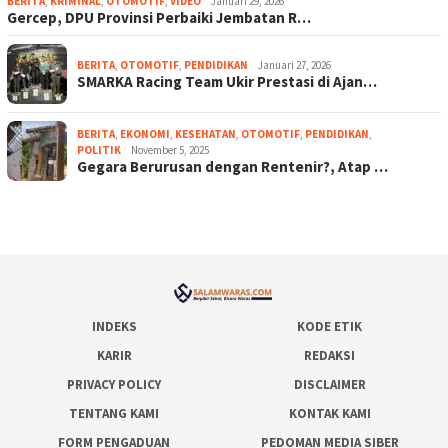
BERITA
,
KRIMINAL
,
OTOMOTIF
,
VIDEO
Januari 29, 2026
Gercep, DPU Provinsi Perbaiki Jembatan R…
BERITA
,
OTOMOTIF
,
PENDIDIKAN
Januari 27, 2026
SMARKA Racing Team Ukir Prestasi di Ajan…
BERITA
,
EKONOMI
,
KESEHATAN
,
OTOMOTIF
,
PENDIDIKAN
,
POLITIK
November 5, 2025
Gegara Berurusan dengan Rentenir?, Atap …
INDEKS
KODE ETIK
KARIR
REDAKSI
PRIVACY POLICY
DISCLAIMER
TENTANG KAMI
KONTAK KAMI
FORM PENGADUAN
PEDOMAN MEDIA SIBER