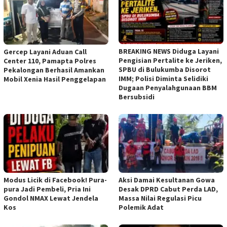
BREAKING NEWS Diduga Layani
Gercep Layani Aduan Call
Pengisian Pertalite ke Jeriken,
Center 110, Pamapta Polres
SPBU di Bulukumba Disorot
Pekalongan Berhasil Amankan
IMM; Polisi Diminta Selidiki
Mobil Xenia Hasil Penggelapan
Dugaan Penyalahgunaan BBM
Bersubsidi
Modus Licik di Facebook! Pura-
Aksi Damai Kesultanan Gowa
pura Jadi Pembeli, Pria Ini
Desak DPRD Cabut Perda LAD,
Gondol NMAX Lewat Jendela
Massa Nilai Regulasi Picu
Kos
Polemik Adat