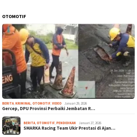
OTOMOTIF
BERITA
,
KRIMINAL
,
OTOMOTIF
,
VIDEO
Januari 29, 2026
Gercep, DPU Provinsi Perbaiki Jembatan R…
BERITA
,
OTOMOTIF
,
PENDIDIKAN
Januari 27, 2026
SMARKA Racing Team Ukir Prestasi di Ajan…