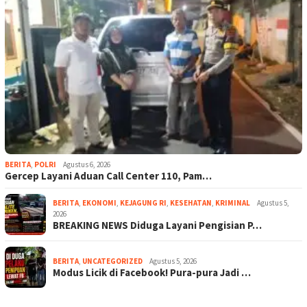
BERITA
,
POLRI
Agustus 6, 2026
Gercep Layani Aduan Call Center 110, Pam…
BERITA
,
EKONOMI
,
KEJAGUNG RI
,
KESEHATAN
,
KRIMINAL
Agustus 5,
2026
BREAKING NEWS Diduga Layani Pengisian P…
BERITA
,
UNCATEGORIZED
Agustus 5, 2026
Modus Licik di Facebook! Pura-pura Jadi …