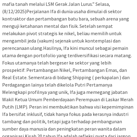
mafia tanah melalui LSM Gerak Jalan Lurus.” Selasa,
(8/12/2025)Perjalanan Ifa di dunia usaha dimulai di sektor
kontraktor dan pertambangan batu bara, sebuah arena yang
menguji ketahanan mental dan fisik. Setelah sempat
melakukan pivot strategis ke nikel, beliau memilih untuk
mengambil jeda (vakum) sejenak untuk kontemplasi dan
perencanaan ulang.Hasilnya, Ifa kini muncul sebagai pemain
utama dengan portofolio yang terdiversifikasi secara matang.
Fokus utamanya telah bergeser ke sektor yang lebih
prospektif: Pertambangan Nikel, Pertambangan Emas, dan
Real Estate. Sementara di bidang Shipping ( perkapalan ) dan
Perdagangan lainya telah dikelola Putri Pertamanya
Melengkapi profilnya yang unik, Ifa juga memegang jabatan
Wakil Ketua Umum Pemberdayaan Perempuan di Laskar Merah
Putih (LMP). Peran ini membuktikan bahwa visi kepemimpinan
Ifa bersifat inklusif, tidak hanya fokus pada kerasnya industri
tambang dan politik, tetapi juga terhadap pembangunan
sumber daya manusia dan peningkatan peran wanita dalam
organisasi.Kisah 20 tahun Ifa adalah refleksi nyata dari jargon