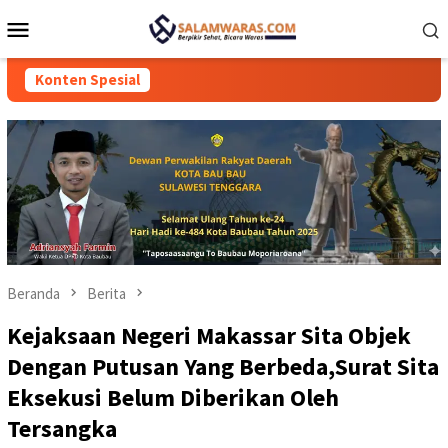
Loncat
Menu
ke
Mobile
konten
Konten Spesial
Beranda
Berita
Kejaksaan Negeri Makassar Sita Objek
Dengan Putusan Yang Berbeda,Surat Sita
Eksekusi Belum Diberikan Oleh
Tersangka