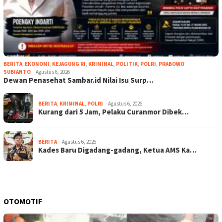
BERITA
,
EKONOMI
,
KEJAGUNG RI
,
KRIMINAL
,
POLITIK
,
POLRI
,
PRABOWO
SUBIANTO
Agustus 6, 2026
Dewan Penasehat Sambar.id Nilai Isu Surp…
BERITA
,
KRIMINAL
,
POLRI
Agustus 6, 2026
Kurang dari 5 Jam, Pelaku Curanmor Dibek…
BERITA
Agustus 6, 2026
Kades Baru Digadang-gadang, Ketua AMS Ka…
OTOMOTIF