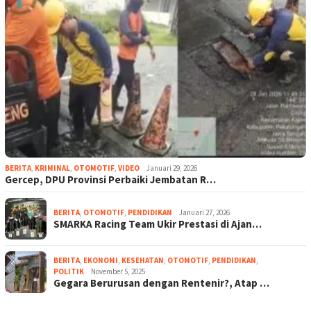
BERITA
,
KRIMINAL
,
OTOMOTIF
,
VIDEO
Januari 29, 2026
Gercep, DPU Provinsi Perbaiki Jembatan R…
BERITA
,
OTOMOTIF
,
PENDIDIKAN
Januari 27, 2026
SMARKA Racing Team Ukir Prestasi di Ajan…
BERITA
,
EKONOMI
,
KESEHATAN
,
OTOMOTIF
,
PENDIDIKAN
,
POLITIK
November 5, 2025
Gegara Berurusan dengan Rentenir?, Atap …