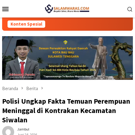
Loncat
Menu
ke
Mobile
konten
Konten Spesial
Beranda
Berita
Polisi Ungkap Fakta Temuan Perempuan
Meninggal di Kontrakan Kecamatan
Siwalan
Jambul
Juni 24, 2026