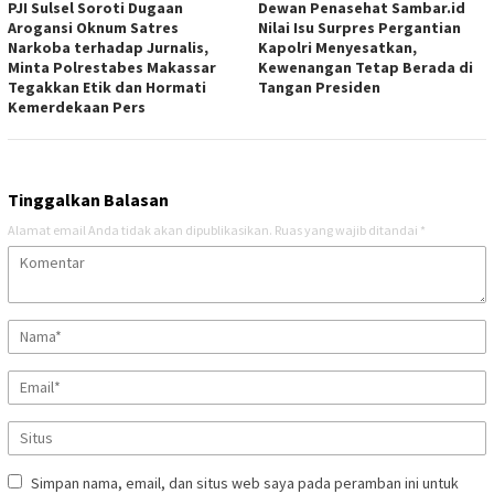
PJI Sulsel Soroti Dugaan
Dewan Penasehat Sambar.id
Arogansi Oknum Satres
Nilai Isu Surpres Pergantian
Narkoba terhadap Jurnalis,
Kapolri Menyesatkan,
Minta Polrestabes Makassar
Kewenangan Tetap Berada di
Tegakkan Etik dan Hormati
Tangan Presiden
Kemerdekaan Pers
Tinggalkan Balasan
Alamat email Anda tidak akan dipublikasikan.
Ruas yang wajib ditandai
*
Simpan nama, email, dan situs web saya pada peramban ini untuk