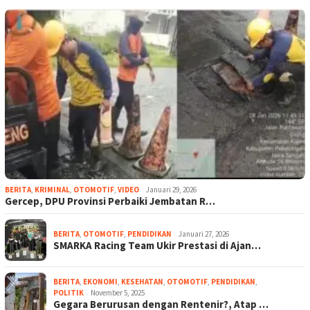
BERITA
,
KRIMINAL
,
OTOMOTIF
,
VIDEO
Januari 29, 2026
Gercep, DPU Provinsi Perbaiki Jembatan R…
BERITA
,
OTOMOTIF
,
PENDIDIKAN
Januari 27, 2026
SMARKA Racing Team Ukir Prestasi di Ajan…
BERITA
,
EKONOMI
,
KESEHATAN
,
OTOMOTIF
,
PENDIDIKAN
,
POLITIK
November 5, 2025
Gegara Berurusan dengan Rentenir?, Atap …