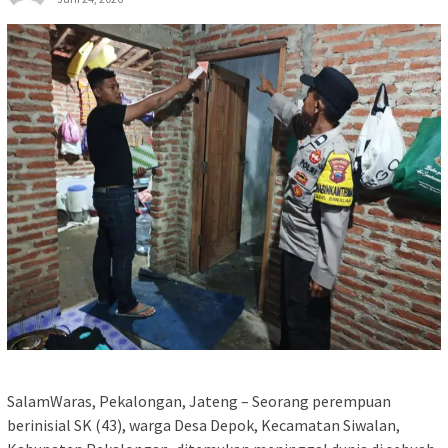
SalamWaras, Pekalongan, Jateng – Seorang perempuan
berinisial SK (43), warga Desa Depok, Kecamatan Siwalan,