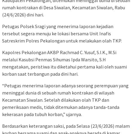
Kabupaten Pekalongan, ditemukan meninggal dunia di sebuah
rumah kontrakan di Desa Siwalan, Kecamatan Siwalan, Rabu
(24/6/2026) dini hari.
Petugas Polsek Sragi yang menerima laporan kejadian
tersebut segera menuju ke lokasi bersama Unit Inafis
Satreskrim Polres Pekalongan untuk melakukan olah TKP.
Kapolres Pekalongan AKBP Rachmad C. Yusuf, S.I.K., M.Si
melalui Kasubsi Penmas Sihumas Ipda Warsito, S.H
mengatakan, peristiwa itu diketahui pertama kali oleh suami
korban saat terbangun pada dini hari.
“Petugas menerima laporan adanya seorang perempuan yang
meninggal dunia di sebuah rumah kontrakan di wilayah
Kecamatan Siwalan. Setelah dilakukan olah TKP dan
pemeriksaan medis, tidak ditemukan adanya tanda-tanda
kekerasan pada tubuh korban,” ujarnya.
Berdasarkan keterangan saksi, pada Selasa (23/6/2026) malam
korban bersama suami dan anak-anaknya berada di kamar