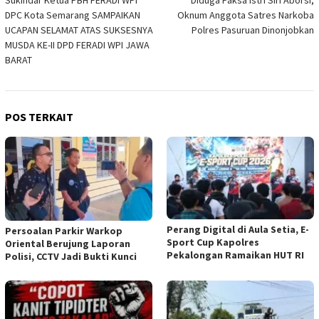
Sukindar Ketua PBH FERADI WPI
Diduga Paksa Istri Siri Aborsi,
pos
DPC Kota Semarang SAMPAIKAN
Oknum Anggota Satres Narkoba
UCAPAN SELAMAT ATAS SUKSESNYA
Polres Pasuruan Dinonjobkan
MUSDA KE-II DPD FERADI WPI JAWA
BARAT
POS TERKAIT
Perang Digital di Aula Setia, E-
Persoalan Parkir Warkop
Sport Cup Kapolres
Oriental Berujung Laporan
Pekalongan Ramaikan HUT RI
Polisi, CCTV Jadi Bukti Kunci