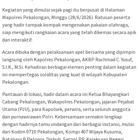
Kegiatan yang dimulai sejak pagi itu berpusat di Halaman
Mapolres Pekalongan, Minggu (28/6/2026). Ratusan peserta
yang hadir tampak kompak mengenakan pakaian olahraga,
siap mengikuti rangkaian acara yang telah dikemas secara apik
dan interaktif.
Acara dibuka dengan pelaksanaan apel bersama yang dipimpin
langsung oleh Kapolres Pekalongan, AKBP Rachmad C. Yusuf,
S.I.K., M.Si. Kehadiran berbagai elemen penting dalam kegiatan
ini mempertegas soliditas yang kuat di wilayah Kabupaten
Pekalongan.
Pantauan di lokasi, hadir dalam acara ini Ketua Bhayangkari
Cabang Pekalongan, Wakapolres Pekalongan, jajaran Pejabat
Utama (PJU), para Kapolsek, perwira, serta seluruh anggota
dan purnawirawan Polri. Kebersamaan semakin lengkap
dengan hadirnya tamu undangan dari berbagai instansi, mulai
dari Kodim 0710 Pekalongan, Kompi 407 Wijaya Kusuma,
Batalyon B Pelopor, Dishub, Satpol PP, Kejaksaan Negeri,