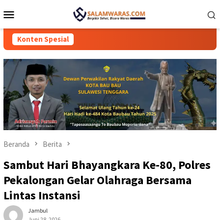
Loncat
Menu
ke
Mobile
konten
Konten Spesial
Beranda
Berita
Sambut Hari Bhayangkara Ke-80, Polres
Pekalongan Gelar Olahraga Bersama
Lintas Instansi
Jambul
Juni 28, 2026