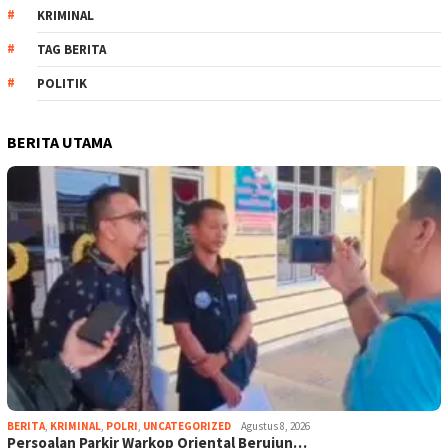
KRIMINAL
TAG BERITA
POLITIK
BERITA UTAMA
BERITA
,
KRIMINAL
,
POLRI
,
UNCATEGORIZED
Agustus 8, 2026
Persoalan Parkir Warkop Oriental Berujun…