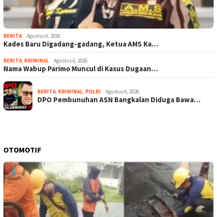
BERITA
Agustus 6, 2026
Kades Baru Digadang-gadang, Ketua AMS Ka…
BERITA
,
KRIMINAL
Agustus 6, 2026
Nama Wabup Parimo Muncul di Kasus Dugaan…
BERITA
,
KRIMINAL
,
POLRI
Agustus 6, 2026
DPO Pembunuhan ASN Bangkalan Diduga Bawa…
OTOMOTIF