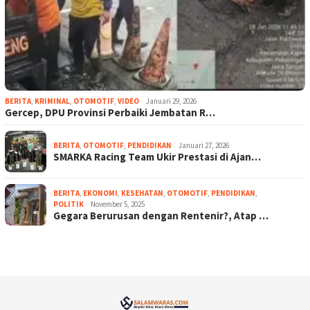
BERITA
,
KRIMINAL
,
OTOMOTIF
,
VIDEO
Januari 29, 2026
Gercep, DPU Provinsi Perbaiki Jembatan R…
BERITA
,
OTOMOTIF
,
PENDIDIKAN
Januari 27, 2026
SMARKA Racing Team Ukir Prestasi di Ajan…
BERITA
,
EKONOMI
,
KESEHATAN
,
OTOMOTIF
,
PENDIDIKAN
,
POLITIK
November 5, 2025
Gegara Berurusan dengan Rentenir?, Atap …