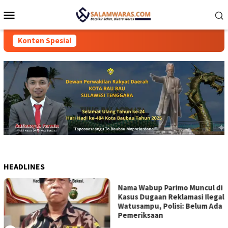
Loncat
Menu
ke
Mobile
konten
Konten Spesial
HEADLINES
Nama Wabup Parimo Muncul di
Kasus Dugaan Reklamasi Ilegal
Watusampu, Polisi: Belum Ada
Pemeriksaan