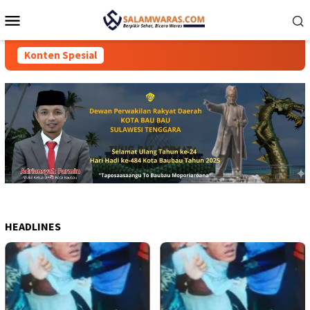
Loncat
Menu
ke
Mobile
konten
Konten Spesial
HEADLINES