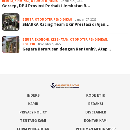
BERITA
,
KRIMINAL
,
OTOMOTIF
,
VIDEO
Januari 29, 2026
Gercep, DPU Provinsi Perbaiki Jembatan R…
BERITA
,
OTOMOTIF
,
PENDIDIKAN
Januari 27, 2026
SMARKA Racing Team Ukir Prestasi di Ajan…
BERITA
,
EKONOMI
,
KESEHATAN
,
OTOMOTIF
,
PENDIDIKAN
,
POLITIK
November 5, 2025
Gegara Berurusan dengan Rentenir?, Atap …
INDEKS
KODE ETIK
KARIR
REDAKSI
PRIVACY POLICY
DISCLAIMER
TENTANG KAMI
KONTAK KAMI
FORM PENGADUAN
PEDOMAN MEDIA SIBER