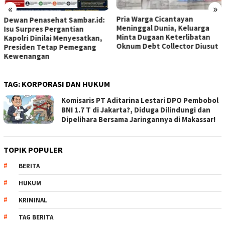
«
»
Pria Warga Cicantayan
Polres Pe
asehat Sambar.id:
Meninggal Dunia, Keluarga
Intensifk
es Pergantian
Minta Dugaan Keterlibatan
Secara H
nilai Menyesatkan,
Oknum Debt Collector Diusut
Kereta Ke
 Tetap Pemegang
Keselamat
gan
TAG:
KORPORASI DAN HUKUM
Komisaris PT Aditarina Lestari DPO Pembobol
BNI 1.7 T di Jakarta?, Diduga Dilindungi dan
Dipelihara Bersama Jaringannya di Makassar!
TOPIK POPULER
BERITA
HUKUM
KRIMINAL
TAG BERITA