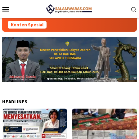
Loncat
Menu
ke
Mobile
konten
Konten Spesial
HEADLINES