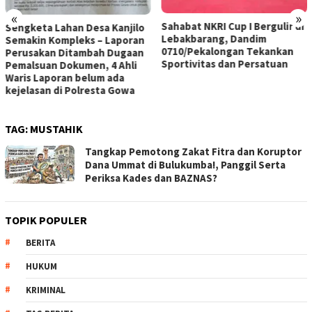
«
»
Sahabat NKRI Cup I Bergulir di
Sengketa Lahan Desa Kanjilo
Lebakbarang, Dandim
Semakin Kompleks – Laporan
0710/Pekalongan Tekankan
Perusakan Ditambah Dugaan
Sportivitas dan Persatuan
Pemalsuan Dokumen, 4 Ahli
Waris Laporan belum ada
kejelasan di Polresta Gowa
TAG:
MUSTAHIK
Tangkap Pemotong Zakat Fitra dan Koruptor
Dana Ummat di Bulukumba!, Panggil Serta
Periksa Kades dan BAZNAS?
TOPIK POPULER
BERITA
HUKUM
KRIMINAL