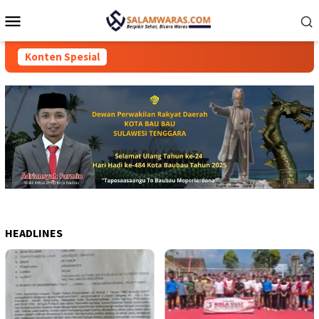
Loncat
Menu
ke
Mobile
konten
Konten Spesial
HEADLINES