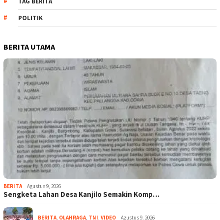
TAG BERITA
POLITIK
BERITA UTAMA
BERITA
Agustus 9, 2026
Sengketa Lahan Desa Kanjilo Semakin Komp…
BERITA
,
OLAHRAGA
,
TNI
,
VIDEO
Agustus 9, 2026