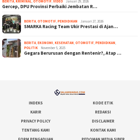
BERITA
,
KRIMINAL
,
OTOMOTIF
,
VIDEO
Januari 29, 2026
Gercep, DPU Provinsi Perbaiki Jembatan R…
BERITA
,
OTOMOTIF
,
PENDIDIKAN
Januari 27, 2026
SMARKA Racing Team Ukir Prestasi di Ajan…
BERITA
,
EKONOMI
,
KESEHATAN
,
OTOMOTIF
,
PENDIDIKAN
,
POLITIK
November 5, 2025
Gegara Berurusan dengan Rentenir?, Atap …
INDEKS
KODE ETIK
KARIR
REDAKSI
PRIVACY POLICY
DISCLAIMER
TENTANG KAMI
KONTAK KAMI
FORM PENGADUAN
PEDOMAN MEDIA SIBER