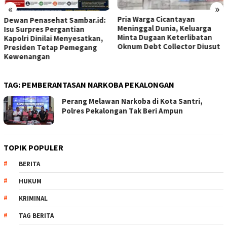
«
»
Pria Warga Cicantayan
Dewan Penasehat Sambar.id:
Meninggal Dunia, Keluarga
Isu Surpres Pergantian
Minta Dugaan Keterlibatan
Kapolri Dinilai Menyesatkan,
Oknum Debt Collector Diusut
Presiden Tetap Pemegang
Kewenangan
TAG:
PEMBERANTASAN NARKOBA PEKALONGAN
Perang Melawan Narkoba di Kota Santri,
Polres Pekalongan Tak Beri Ampun
TOPIK POPULER
BERITA
HUKUM
KRIMINAL
TAG BERITA