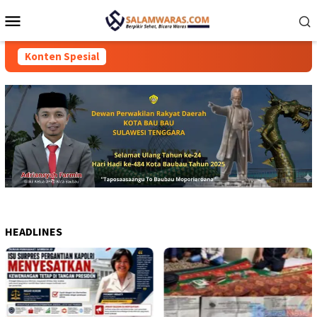
Loncat
Menu
ke
Mobile
konten
Konten Spesial
HEADLINES