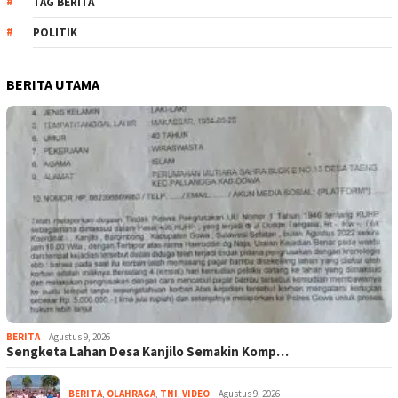
TAG BERITA
POLITIK
BERITA UTAMA
BERITA
Agustus 9, 2026
Sengketa Lahan Desa Kanjilo Semakin Komp…
BERITA
,
OLAHRAGA
,
TNI
,
VIDEO
Agustus 9, 2026