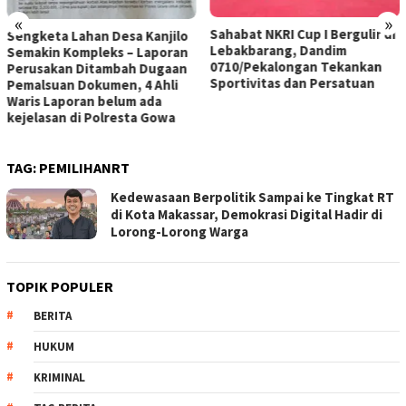
«
»
Sahabat NKRI Cup I Bergulir di
Sengketa Lahan Desa Kanjilo
Lebakbarang, Dandim
Semakin Kompleks – Laporan
0710/Pekalongan Tekankan
Perusakan Ditambah Dugaan
Sportivitas dan Persatuan
Pemalsuan Dokumen, 4 Ahli
Waris Laporan belum ada
kejelasan di Polresta Gowa
TAG:
PEMILIHANRT
Kedewasaan Berpolitik Sampai ke Tingkat RT
di Kota Makassar, Demokrasi Digital Hadir di
Lorong-Lorong Warga
TOPIK POPULER
BERITA
HUKUM
KRIMINAL