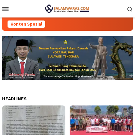
Loncat
Menu
ke
Mobile
konten
Konten Spesial
HEADLINES