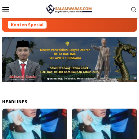
Loncat
Menu
ke
Mobile
konten
Konten Spesial
HEADLINES