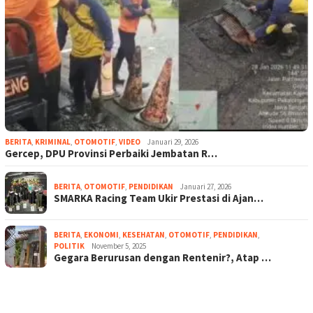
BERITA
,
KRIMINAL
,
OTOMOTIF
,
VIDEO
Januari 29, 2026
Gercep, DPU Provinsi Perbaiki Jembatan R…
BERITA
,
OTOMOTIF
,
PENDIDIKAN
Januari 27, 2026
SMARKA Racing Team Ukir Prestasi di Ajan…
BERITA
,
EKONOMI
,
KESEHATAN
,
OTOMOTIF
,
PENDIDIKAN
,
POLITIK
November 5, 2025
Gegara Berurusan dengan Rentenir?, Atap …