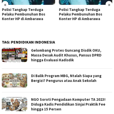
«
»
uga
Polisi Tangkap Terduga
Dugaan Korupsi KUR
 Bos
Pelaku Pembunuhan Bos
Juta, Mantan AO Ba
awa
Konter HP di Ambarawa
di Pemalang Resmi D
TAG:
PENDIDIKAN INDONESIA
Gelombang Protes Guncang Disdik OKU,
Massa Desak Audit Khusus, Pansus DPRD
hingga Evaluasi Kadisdik
Di Balik Program MBG, Ntalah Siapa yang
Bergizi? Pengurus atau Anak Sekolah
NGO Soroti Pengadaan Komputer TA 2023!
Diduga Kadis Pendidikan Sinjai Praktik Fee
hingga 15 Persen