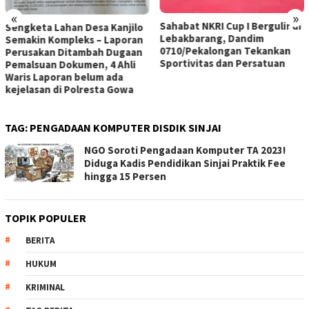
«
»
Sahabat NKRI Cup I Bergulir di
Sengketa Lahan Desa Kanjilo
Lebakbarang, Dandim
Semakin Kompleks – Laporan
0710/Pekalongan Tekankan
Perusakan Ditambah Dugaan
Sportivitas dan Persatuan
Pemalsuan Dokumen, 4 Ahli
Waris Laporan belum ada
kejelasan di Polresta Gowa
TAG:
PENGADAAN KOMPUTER DISDIK SINJAI
NGO Soroti Pengadaan Komputer TA 2023!
Diduga Kadis Pendidikan Sinjai Praktik Fee
hingga 15 Persen
TOPIK POPULER
BERITA
HUKUM
KRIMINAL