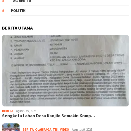
TAG BERITA
POLITIK
BERITA UTAMA
BERITA
Agustus 9, 2026
Sengketa Lahan Desa Kanjilo Semakin Komp…
BERITA
,
OLAHRAGA
,
TNI
,
VIDEO
Agustus 9, 2026