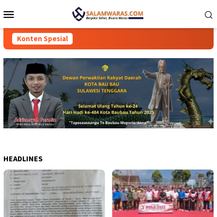
Loncat
Menu
ke
Mobile
konten
Konten Spesial
HEADLINES