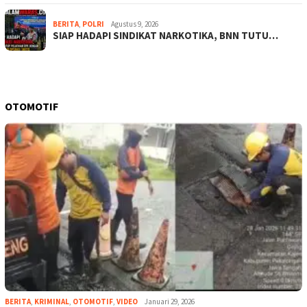
BERITA
,
POLRI
Agustus 9, 2026
SIAP HADAPI SINDIKAT NARKOTIKA, BNN TUTU…
OTOMOTIF
BERITA
,
KRIMINAL
,
OTOMOTIF
,
VIDEO
Januari 29, 2026