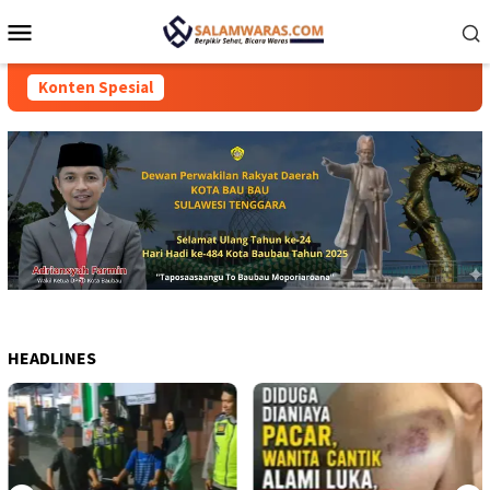
Loncat
Menu
ke
Mobile
konten
Konten Spesial
HEADLINES