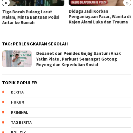
«
»
Diduga Jadi Korban
SIAP HADAPI SINDIKAT
Penganiayaan Pacar, Wanita di
NARKOTIKA, BNN TUTUP
Kajen Alami Luka dan Trauma
PELATIHAN RPE DENGAN
SIMULASI OPERASI TAKTIS
TAG:
PERLENGKAPAN SEKOLAH
Dexanet dan Pemdes Gejlig Santuni Anak
Yatim Piatu, Perkuat Semangat Gotong
Royong dan Kepedulian Sosial
TOPIK POPULER
BERITA
HUKUM
KRIMINAL
TAG BERITA
POLITIK