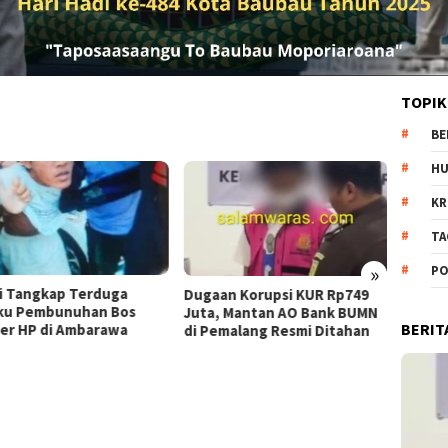
TOPIK
BE
H
KR
TA
»
PO
Pantang Menyerah: Dr. Amrin
Dewan
aan Korupsi KUR Rp749
Batubara Terus Berjuang
Isu S
a, Mantan AO Bank BUMN
BERIT
demi Hak 23 Korban
Kapol
Pemalang Resmi Ditahan
Pres
Kewe