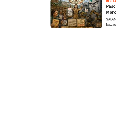
BERITA
Pasc
Moro
SALAM
kawas