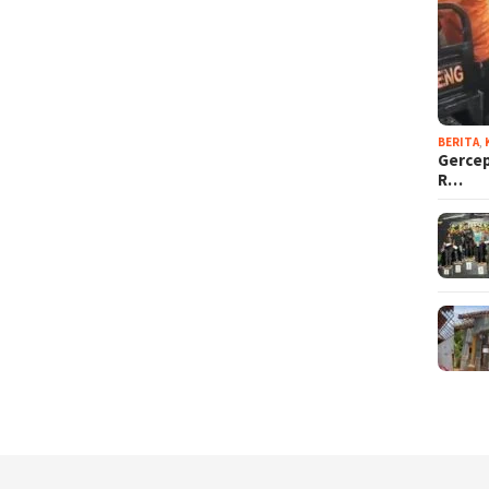
BERITA
,
Gercep
R…