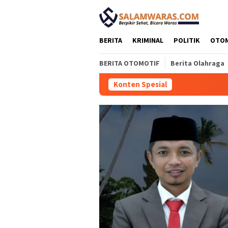
Loncat
tutup
ke
konten
BERITA
KRIMINAL
POLITIK
OTO
BERITA OTOMOTIF
Berita Olahraga
Konten Spesial