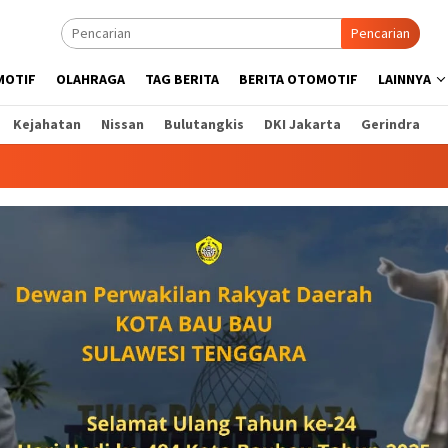
Pencarian
MOTIF
OLAHRAGA
TAG BERITA
BERITA OTOMOTIF
LAINNYA
Kejahatan
Nissan
Bulutangkis
DKI Jakarta
Gerindra