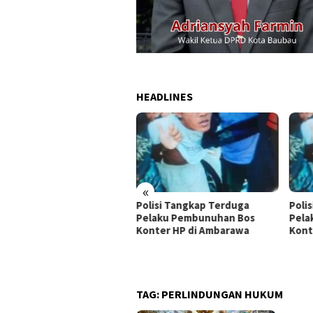
HEADLINES
«
lisi Tangkap Terduga
Polisi Tangkap Terduga
Dug
laku Pembunuhan Bos
Pelaku Pembunuhan Bos
Jut
nter HP di Ambarawa
Konter HP di Ambarawa
di 
TAG:
PERLINDUNGAN HUKUM