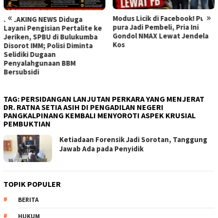
«
»
Modus Licik di Facebook! Pura-
BREAKING NEWS Diduga
pura Jadi Pembeli, Pria Ini
Layani Pengisian Pertalite ke
Gondol NMAX Lewat Jendela
Jeriken, SPBU di Bulukumba
Kos
Disorot IMM; Polisi Diminta
Selidiki Dugaan
Penyalahgunaan BBM
Bersubsidi
TAG:
PERSIDANGAN LANJUTAN PERKARA YANG MENJERAT
DR. RATNA SETIA ASIH DI PENGADILAN NEGERI
PANGKALPINANG KEMBALI MENYOROTI ASPEK KRUSIAL
PEMBUKTIAN
Ketiadaan Forensik Jadi Sorotan, Tanggung
Jawab Ada pada Penyidik
TOPIK POPULER
BERITA
HUKUM