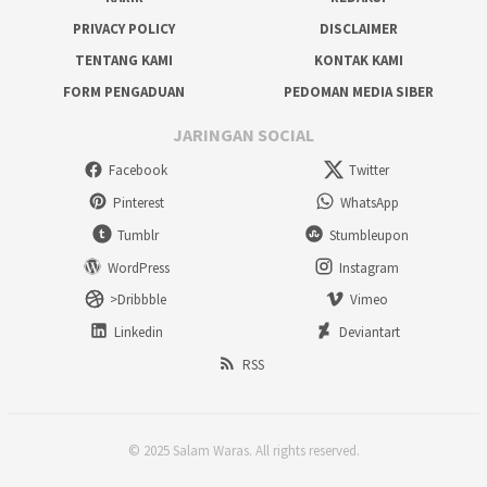
PRIVACY POLICY
DISCLAIMER
TENTANG KAMI
KONTAK KAMI
FORM PENGADUAN
PEDOMAN MEDIA SIBER
JARINGAN SOCIAL
Facebook
Twitter
Pinterest
WhatsApp
Tumblr
Stumbleupon
WordPress
Instagram
>Dribbble
Vimeo
Linkedin
Deviantart
RSS
© 2025 Salam Waras. All rights reserved.