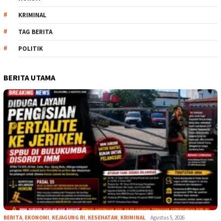
KRIMINAL
TAG BERITA
POLITIK
BERITA UTAMA
BERITA
,
EKONOMI
,
KEJAGUNG RI
,
KESEHATAN
,
KRIMINAL
Agustus 5, 2026