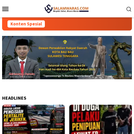
Loncat
Menu
ke
Mobile
konten
Konten Spesial
HEADLINES