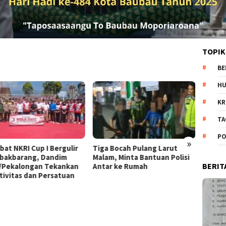
TOPIK
BE
H
KR
TA
PO
»
Bergulir
Tiga Bocah Pulang Larut
Diduga Jadi Korban
ndim
Malam, Minta Bantuan Polisi
Penganiayaan Pacar,
BERIT
ekankan
Antar ke Rumah
di Kajen Alami Luka d
rsatuan
Trauma