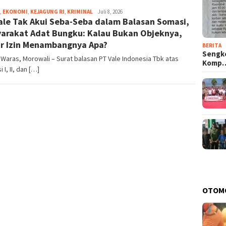
,
EKONOMI
,
KEJAGUNG RI
,
KRIMINAL
Eja
Juli 8, 2026
ale Tak Akui Seba-Seba dalam Balasan Somasi,
arakat Adat Bungku: Kalau Bukan Objeknya,
r Izin Menambangnya Apa?
BERITA
Sengke
Waras, Morowali – Surat balasan PT Vale Indonesia Tbk atas
Komp
 I, II, dan […]
OTOM