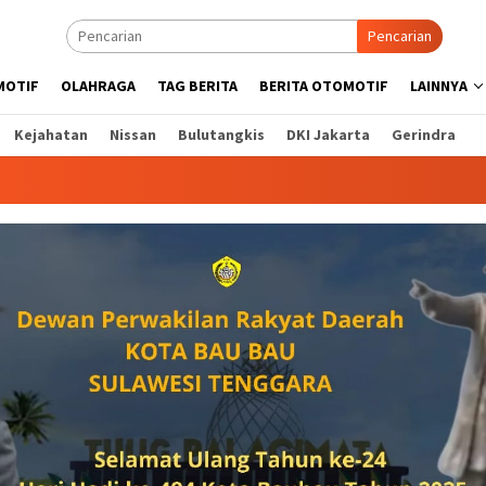
Pencarian
MOTIF
OLAHRAGA
TAG BERITA
BERITA OTOMOTIF
LAINNYA
Kejahatan
Nissan
Bulutangkis
DKI Jakarta
Gerindra