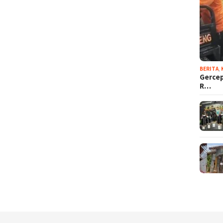
BERITA
,
Gercep
R…