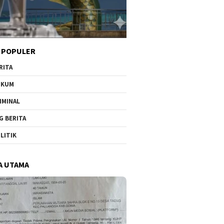
 POPULER
RITA
UKUM
IMINAL
G BERITA
LITIK
SIAP HADAPI SINDIKAT
Sengketa Lahan Desa K
 Wanita
NARKOTIKA, BNN TUTUP
Semakin Kompleks – L
A UTAMA
an
PELATIHAN RPE DENGAN
Perusakan Ditambah 
SIMULASI OPERASI TAKTIS
Pemalsuan Dokumen, 4 
Waris Laporan belum a
kejelasan di Polresta 