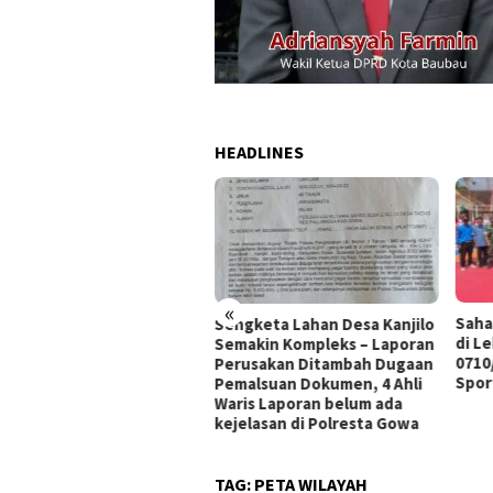
HEADLINES
«
IKAT
Sahabat NKRI Cup I 
Sengketa Lahan Desa Kanjilo
 TUTUP
di Lebakbarang, Da
Semakin Kompleks – Laporan
ENGAN
0710/Pekalongan T
Perusakan Ditambah Dugaan
 TAKTIS
Sportivitas dan Pe
Pemalsuan Dokumen, 4 Ahli
Waris Laporan belum ada
kejelasan di Polresta Gowa
TAG:
PETA WILAYAH