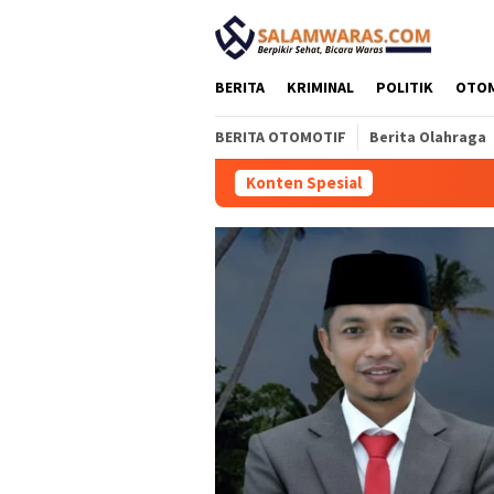
Loncat
tutup
ke
konten
BERITA
KRIMINAL
POLITIK
OTO
BERITA OTOMOTIF
Berita Olahraga
Konten Spesial