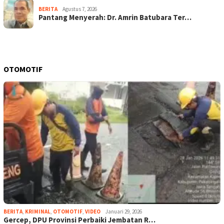
BERITA
Agustus 7, 2026
Pantang Menyerah: Dr. Amrin Batubara Ter…
OTOMOTIF
BERITA
,
KRIMINAL
,
OTOMOTIF
,
VIDEO
Januari 29, 2026
Gercep, DPU Provinsi Perbaiki Jembatan R…