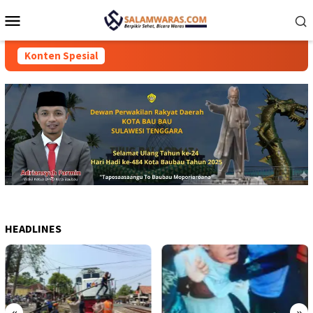
Loncat
Menu
ke
Mobile
konten
Konten Spesial
HEADLINES
«
»