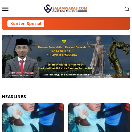
Loncat
Menu
ke
Mobile
konten
Konten Spesial
HEADLINES