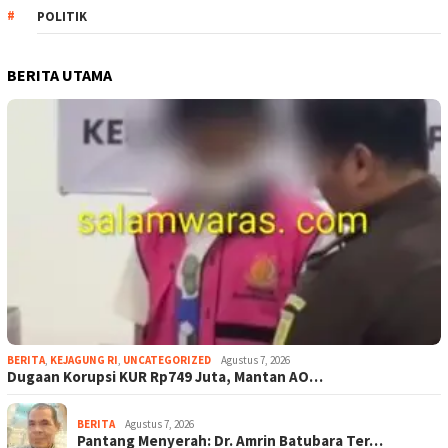
POLITIK
BERITA UTAMA
BERITA
,
KEJAGUNG RI
,
UNCATEGORIZED
Agustus 7, 2026
Dugaan Korupsi KUR Rp749 Juta, Mantan AO…
BERITA
Agustus 7, 2026
Pantang Menyerah: Dr. Amrin Batubara Ter…