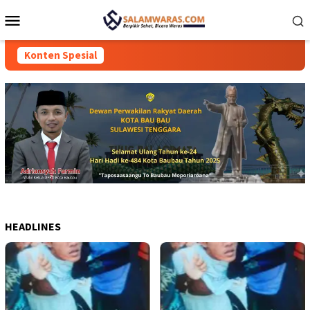
Loncat
Menu
ke
Mobile
konten
Konten Spesial
HEADLINES