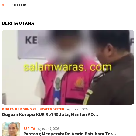
POLITIK
BERITA UTAMA
BERITA
,
KEJAGUNG RI
,
UNCATEGORIZED
Agustus 7, 2026
Dugaan Korupsi KUR Rp749 Juta, Mantan AO…
BERITA
Agustus 7, 2026
Pantang Menyerah: Dr. Amrin Batubara Ter…