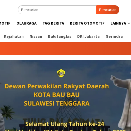
Pencarian
MOTIF
OLAHRAGA
TAG BERITA
BERITA OTOMOTIF
LAINNYA
Kejahatan
Nissan
Bulutangkis
DKI Jakarta
Gerindra