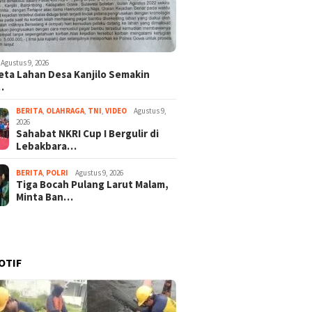
Agustus 9, 2026
ta Lahan Desa Kanjilo Semakin
…
BERITA
,
OLAHRAGA
,
TNI
,
VIDEO
Agustus 9,
2026
Sahabat NKRI Cup I Bergulir di
Lebakbara…
BERITA
,
POLRI
Agustus 9, 2026
Tiga Bocah Pulang Larut Malam,
Minta Ban…
OTIF