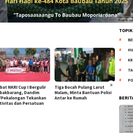
TOPIK
BE
H
KR
TA
PO
»
 Bocah Pulang Larut
Diduga Jadi Korban
SIAP 
m, Minta Bantuan Polisi
Penganiayaan Pacar, Wanita
NARKO
BERIT
r ke Rumah
di Kajen Alami Luka dan
PELAT
Trauma
SIMUL