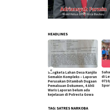
HEADLINES
«
Sahabat NKRI Cup I Bergulir
Tiga
gketa Lahan Desa Kanjilo
di Lebakbarang, Dandim
Mala
akin Kompleks – Laporan
0710/Pekalongan Tekankan
Anta
rusakan Ditambah Dugaan
Sportivitas dan Persatuan
alsuan Dokumen, 4 Ahli
is Laporan belum ada
elasan di Polresta Gowa
TAG:
SATRES NARKOBA