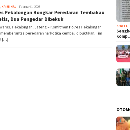
,
KRIMINAL
Eja
Februari 1, 2026
es Pekalongan Bongkar Peredaran Tembakau
etis, Dua Pengedar Dibekuk
BERITA
Waras, Pekalongan, Jateng – Komitmen Polres Pekalongan
Sengke
 memberantas peredaran narkotika kembali dibuktikan. Tim
Komp
l […]
OTOM