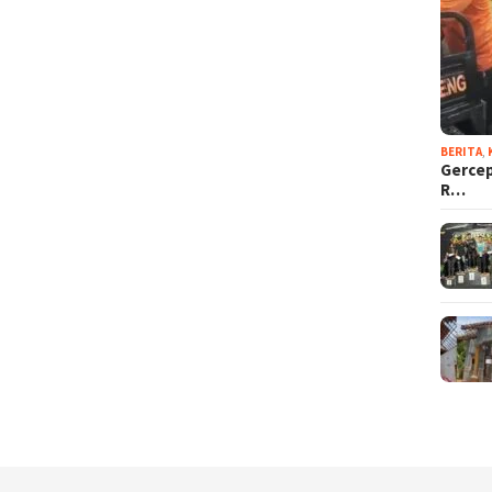
BERITA
,
Gercep
R…