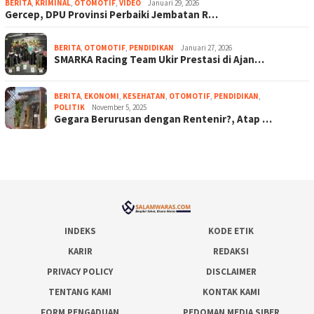
BERITA
,
KRIMINAL
,
OTOMOTIF
,
VIDEO
Januari 29, 2026
Gercep, DPU Provinsi Perbaiki Jembatan R…
BERITA
,
OTOMOTIF
,
PENDIDIKAN
Januari 27, 2026
SMARKA Racing Team Ukir Prestasi di Ajan…
BERITA
,
EKONOMI
,
KESEHATAN
,
OTOMOTIF
,
PENDIDIKAN
,
POLITIK
November 5, 2025
Gegara Berurusan dengan Rentenir?, Atap …
INDEKS
KODE ETIK
KARIR
REDAKSI
PRIVACY POLICY
DISCLAIMER
TENTANG KAMI
KONTAK KAMI
FORM PENGADUAN
PEDOMAN MEDIA SIBER