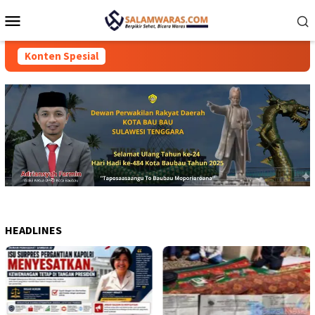
Loncat
Menu
ke
Mobile
konten
Konten Spesial
HEADLINES