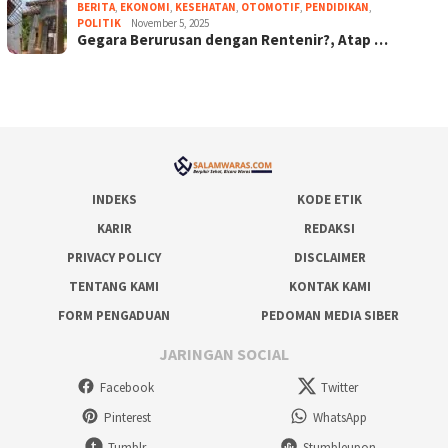
BERITA
,
EKONOMI
,
KESEHATAN
,
OTOMOTIF
,
PENDIDIKAN
,
POLITIK
November 5, 2025
Gegara Berurusan dengan Rentenir?, Atap …
INDEKS
KODE ETIK
KARIR
REDAKSI
PRIVACY POLICY
DISCLAIMER
TENTANG KAMI
KONTAK KAMI
FORM PENGADUAN
PEDOMAN MEDIA SIBER
JARINGAN SOCIAL
Facebook
Twitter
Pinterest
WhatsApp
Tumblr
Stumbleupon