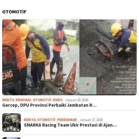
OTOMOTIF
BERITA
,
KRIMINAL
,
OTOMOTIF
,
VIDEO
Januari 29, 2026
Gercep, DPU Provinsi Perbaiki Jembatan R…
BERITA
,
OTOMOTIF
,
PENDIDIKAN
Januari 27, 2026
SMARKA Racing Team Ukir Prestasi di Ajan…