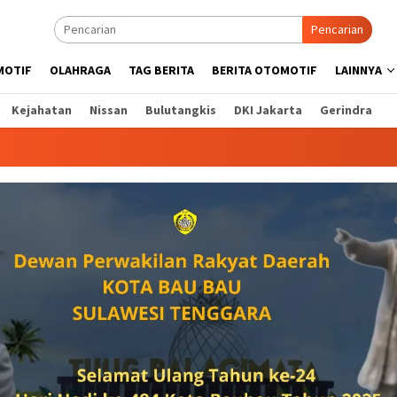
Pencarian
MOTIF
OLAHRAGA
TAG BERITA
BERITA OTOMOTIF
LAINNYA
Kejahatan
Nissan
Bulutangkis
DKI Jakarta
Gerindra