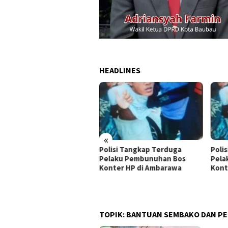
HEADLINES
«
olisi Tangkap Terduga
Polisi Tangkap Terduga
Dug
elaku Pembunuhan Bos
Pelaku Pembunuhan Bos
Jut
onter HP di Ambarawa
Konter HP di Ambarawa
di 
TOPIK:
BANTUAN SEMBAKO DAN P