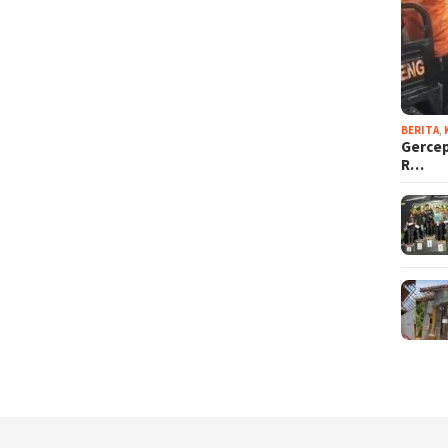
BERITA
,
Gercep
R…