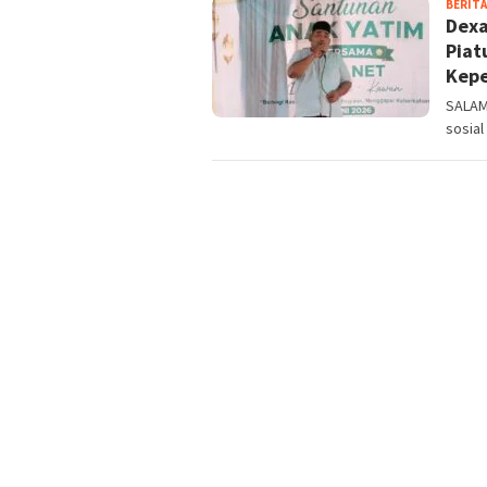
BERITA
Dexa
Piat
Kepe
SALAM
sosial