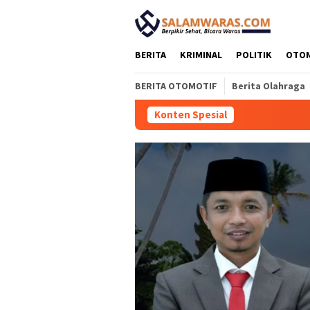
Loncat
tutup
ke
konten
BERITA
KRIMINAL
POLITIK
OTO
BERITA OTOMOTIF
Berita Olahraga
Konten Spesial