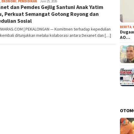
,
EKONOMI
,
PENDIDIKAN
Jambul
Juni 25, 2026
net dan Pemdes Gejlig Santuni Anak Yatim
u, Perkuat Semangat Gotong Royong dan
dulian Sosial
BERITA
,
WARAS.COM | PEKALONGAN — Komitmen terhadap kepedulian
Dugaan
 kembali ditunjukkan melalui kolaborasi antara Dexanet dan […]
AO…
OTOM