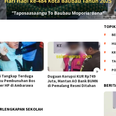
TOPIK
BE
H
KR
TA
»
PO
Pantang Menyerah: Dr. Amrin
Dewa
aan Korupsi KUR Rp749
Batubara Terus Berjuang
Isu 
a, Mantan AO Bank BUMN
BERIT
demi Hak 23 Korban
Kapo
Pemalang Resmi Ditahan
Pres
Kew
ERLENGKAPAN SEKOLAH