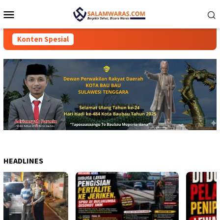
Loncat
Menu
ke
Mobile
konten
Konten Spesial
HEADLINES