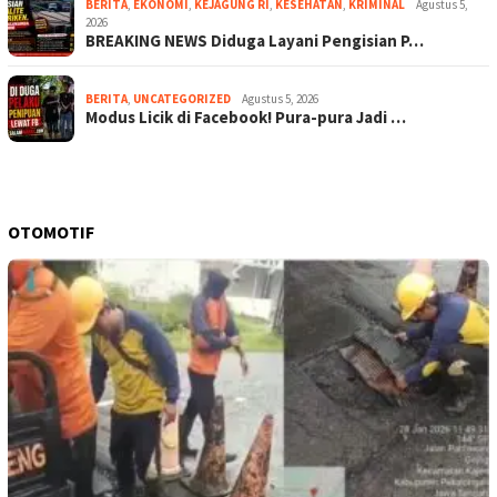
BERITA
,
EKONOMI
,
KEJAGUNG RI
,
KESEHATAN
,
KRIMINAL
Agustus 5,
2026
BREAKING NEWS Diduga Layani Pengisian P…
BERITA
,
UNCATEGORIZED
Agustus 5, 2026
Modus Licik di Facebook! Pura-pura Jadi …
OTOMOTIF