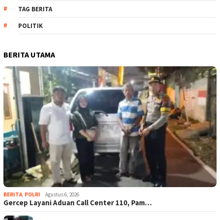
TAG BERITA
POLITIK
BERITA UTAMA
BERITA
,
POLRI
Agustus 6, 2026
Gercep Layani Aduan Call Center 110, Pam…