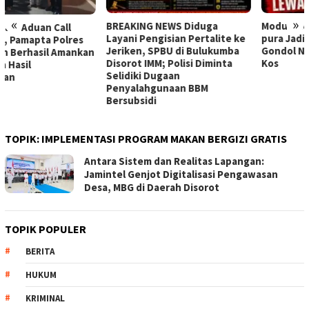
«
»
BREAKING NEWS Diduga
Modus Licik di Facebook! Pura-
Layani Pengisian Pertalite ke
pura Jadi Pembeli, Pria Ini
Jeriken, SPBU di Bulukumba
Gondol NMAX Lewat Jendela
Disorot IMM; Polisi Diminta
Kos
Selidiki Dugaan
Penyalahgunaan BBM
Bersubsidi
TOPIK:
IMPLEMENTASI PROGRAM MAKAN BERGIZI GRATIS
Antara Sistem dan Realitas Lapangan:
Jamintel Genjot Digitalisasi Pengawasan
Desa, MBG di Daerah Disorot
TOPIK POPULER
BERITA
HUKUM
KRIMINAL