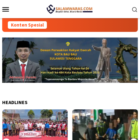
Loncat
Menu
ke
Mobile
konten
Konten Spesial
HEADLINES