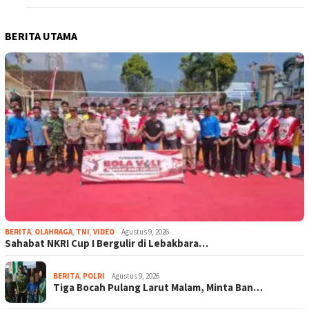
BERITA UTAMA
BERITA
,
OLAHRAGA
,
TNI
,
VIDEO
Agustus 9, 2026
Sahabat NKRI Cup I Bergulir di Lebakbara…
BERITA
,
POLRI
Agustus 9, 2026
Tiga Bocah Pulang Larut Malam, Minta Ban…