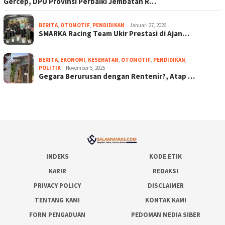
Gercep, DPU Provinsi Perbaiki Jembatan R…
BERITA
,
OTOMOTIF
,
PENDIDIKAN
Januari 27, 2026
SMARKA Racing Team Ukir Prestasi di Ajan…
BERITA
,
EKONOMI
,
KESEHATAN
,
OTOMOTIF
,
PENDIDIKAN
,
POLITIK
November 5, 2025
Gegara Berurusan dengan Rentenir?, Atap …
INDEKS
KODE ETIK
KARIR
REDAKSI
PRIVACY POLICY
DISCLAIMER
TENTANG KAMI
KONTAK KAMI
FORM PENGADUAN
PEDOMAN MEDIA SIBER