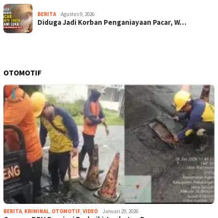
BERITA
Agustus 9, 2026
Diduga Jadi Korban Penganiayaan Pacar, W…
OTOMOTIF
BERITA
,
KRIMINAL
,
OTOMOTIF
,
VIDEO
Januari 29, 2026