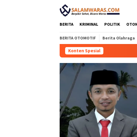
Loncat
tutup
ke
konten
BERITA
KRIMINAL
POLITIK
OTO
BERITA OTOMOTIF
Berita Olahraga
Konten Spesial