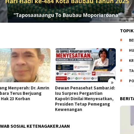
TOPIK
BE
H
KR
TA
»
PO
ng Menyerah: Dr. Amrin
Dewan Penasehat Sambar.id:
Pria Wa
ara Terus Berjuang
Isu Surpres Pergantian
Meningg
BERIT
Hak 23 Korban
Kapolri Dinilai Menyesatkan,
Minta D
Presiden Tetap Pemegang
Oknum D
Kewenangan
WAB SOSIAL KETENAGAKERJAAN