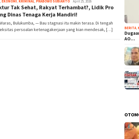
,
EKONOMI
,
KRIMINAL
,
PRABOWO SUBIANTO
Eja
April 25, 2026
ktur Tak Sehat, Rakyat Terhambat?, Lidik Pro
ng Dinas Tenaga Kerja Mandiri!
aras, Bulukumba, — Bau stagnasi itu makin terasa. Di tengah
BERITA
,
eksitas persoalan ketenagakerjaan yang kian mendesak, […]
Dugaan
AO…
OTOM