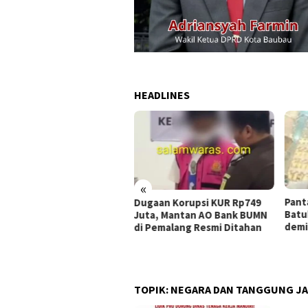
HEADLINES
«
es Pekalongan
Panta
Dugaan Korupsi KUR Rp749
nsifkan Penindakan
Batub
Juta, Mantan AO Bank BUMN
ra Humanis Terhadap
demi 
di Pemalang Resmi Ditahan
ta Kelinci Demi
lamatan Berlalu Lintas
TOPIK:
NEGARA DAN TANGGUNG JA