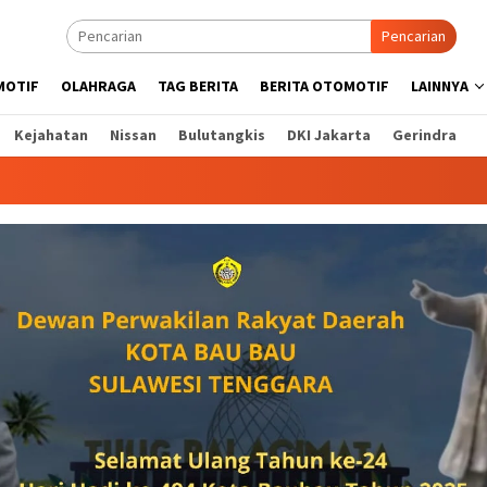
Pencarian
MOTIF
OLAHRAGA
TAG BERITA
BERITA OTOMOTIF
LAINNYA
Kejahatan
Nissan
Bulutangkis
DKI Jakarta
Gerindra