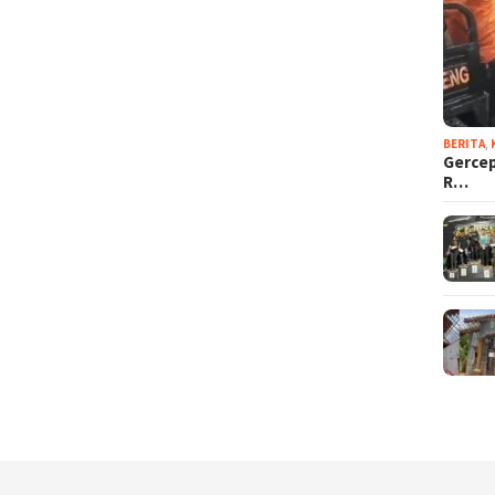
BERITA
,
Gercep
R…