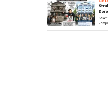
BERITA
Stru
Doro
SalamW
kompl