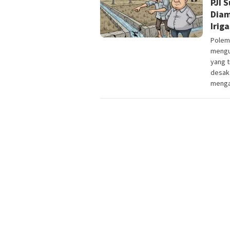
PJI 
Diam
Iriga
Polemi
mengua
yang t
desak 
menga