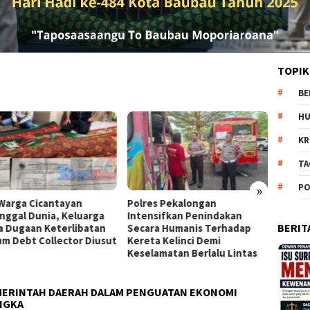
TOPIK
BE
H
KR
TA
»
PO
es Pekalongan
Pemilik Royal Phone
Skanda
nsifkan Penindakan
Ambarawa Ditemukan
Sekola
BERIT
ra Humanis Terhadap
Tewas, Diduga Korban
Narkob
ta Kelinci Demi
Perampokan Sadis
Terlar
lamatan Berlalu Lintas
Jaksel
EMERINTAH DAERAH DALAM PENGUATAN EKONOMI
NGKA