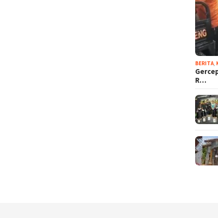
BERITA
,
Gercep
R…