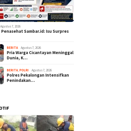
Agustus 7, 2026
Penasehat Sambar.id: Isu Surpres
BERITA
Agustus 7, 2026
Pria Warga Cicantayan Meninggal
Dunia, K…
BERITA
,
POLRI
Agustus 7, 2026
Polres Pekalongan Intensifkan
Penindakan…
OTIF