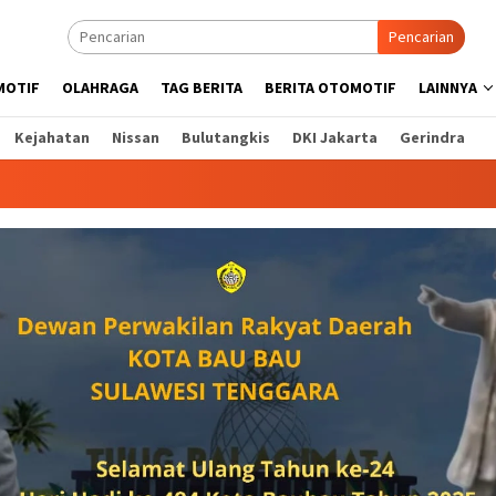
Pencarian
MOTIF
OLAHRAGA
TAG BERITA
BERITA OTOMOTIF
LAINNYA
Kejahatan
Nissan
Bulutangkis
DKI Jakarta
Gerindra