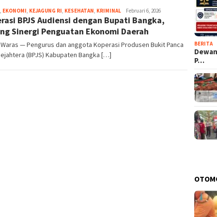
,
EKONOMI
,
KEJAGUNG RI
,
KESEHATAN
,
KRIMINAL
Eja
Februari 6, 2026
rasi BPJS Audiensi dengan Bupati Bangka,
ng Sinergi Penguatan Ekonomi Daerah
BERITA
 Waras — Pengurus dan anggota Koperasi Produsen Bukit Panca
Dewan 
Sejahtera (BPJS) Kabupaten Bangka […]
P…
OTOM