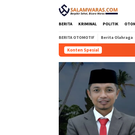
Loncat
tutup
ke
konten
BERITA
KRIMINAL
POLITIK
OTO
BERITA OTOMOTIF
Berita Olahraga
Konten Spesial