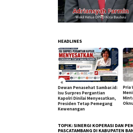
HEADLINES
«
Pria Warga Cicantayan
Polr
an Penasehat Sambar.id:
Meninggal Dunia, Keluarga
Inte
 Surpres Pergantian
Minta Dugaan Keterlibatan
Seca
olri Dinilai Menyesatkan,
Oknum Debt Collector Diusut
Kere
esiden Tetap Pemegang
Kese
wenangan
TOPIK:
SINERGI KOPERASI DAN P
PASCATAMBANG DI KABUPATEN BA