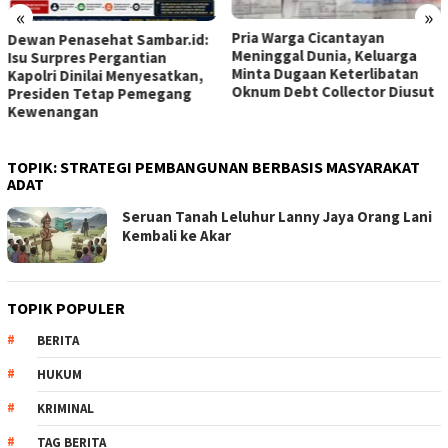
«
»
Pria Warga Cicantayan
Dewan Penasehat Sambar.id:
Meninggal Dunia, Keluarga
Isu Surpres Pergantian
Minta Dugaan Keterlibatan
Kapolri Dinilai Menyesatkan,
Oknum Debt Collector Diusut
Presiden Tetap Pemegang
Kewenangan
TOPIK:
STRATEGI PEMBANGUNAN BERBASIS MASYARAKAT
ADAT
Seruan Tanah Leluhur Lanny Jaya Orang Lani
Kembali ke Akar
TOPIK POPULER
BERITA
HUKUM
KRIMINAL
TAG BERITA