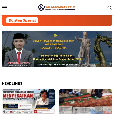
Loncat
Menu
ke
Mobile
konten
Konten Spesial
HEADLINES