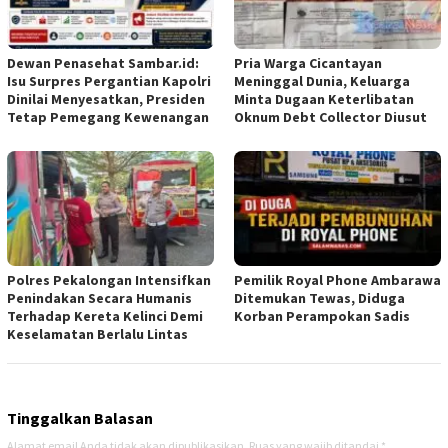
Dewan Penasehat Sambar.id:
Pria Warga Cicantayan
Isu Surpres Pergantian Kapolri
Meninggal Dunia, Keluarga
Dinilai Menyesatkan, Presiden
Minta Dugaan Keterlibatan
Tetap Pemegang Kewenangan
Oknum Debt Collector Diusut
Polres Pekalongan Intensifkan
Pemilik Royal Phone Ambarawa
Penindakan Secara Humanis
Ditemukan Tewas, Diduga
Terhadap Kereta Kelinci Demi
Korban Perampokan Sadis
Keselamatan Berlalu Lintas
Tinggalkan Balasan
Alamat email Anda tidak akan dipublikasikan.
Ruas yang wajib ditandai
*