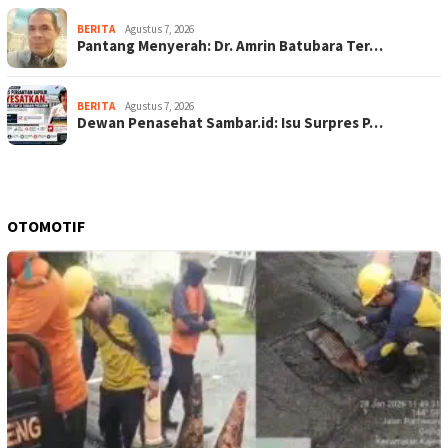
BERITA
Agustus 7, 2026
Pantang Menyerah: Dr. Amrin Batubara Ter…
BERITA
Agustus 7, 2026
Dewan Penasehat Sambar.id: Isu Surpres P…
OTOMOTIF