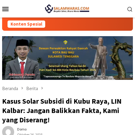
Loncat
Menu
ke
Mobile
konten
Konten Spesial
Beranda
Berita
Kasus Solar Subsidi di Kubu Raya, LIN
Kalbar: Jangan Balikkan Fakta, Kami
yang Diserang!
Domo
Oktober 26, 2025