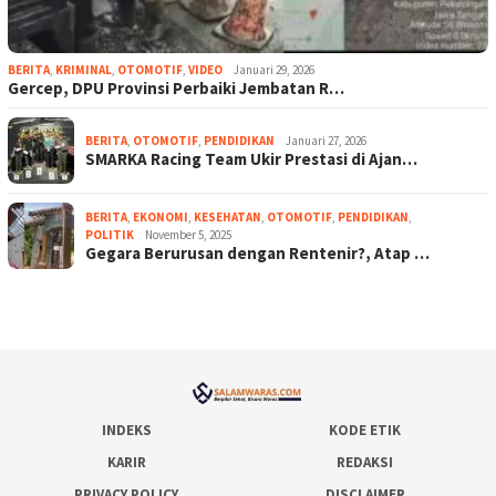
BERITA
,
KRIMINAL
,
OTOMOTIF
,
VIDEO
Januari 29, 2026
Gercep, DPU Provinsi Perbaiki Jembatan R…
BERITA
,
OTOMOTIF
,
PENDIDIKAN
Januari 27, 2026
SMARKA Racing Team Ukir Prestasi di Ajan…
BERITA
,
EKONOMI
,
KESEHATAN
,
OTOMOTIF
,
PENDIDIKAN
,
POLITIK
November 5, 2025
Gegara Berurusan dengan Rentenir?, Atap …
INDEKS
KODE ETIK
KARIR
REDAKSI
PRIVACY POLICY
DISCLAIMER