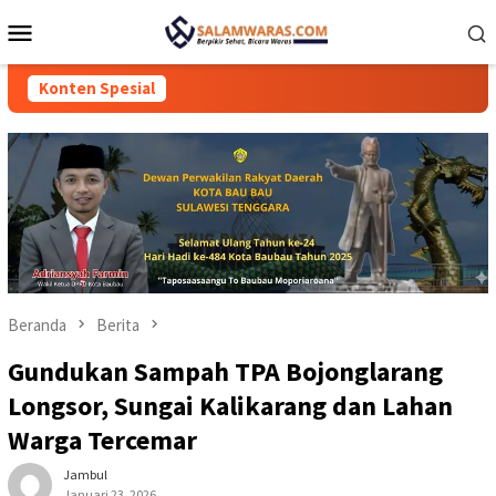
Loncat
Menu
ke
Mobile
konten
Konten Spesial
Beranda
Berita
Gundukan Sampah TPA Bojonglarang
Longsor, Sungai Kalikarang dan Lahan
Warga Tercemar
Jambul
Januari 23, 2026