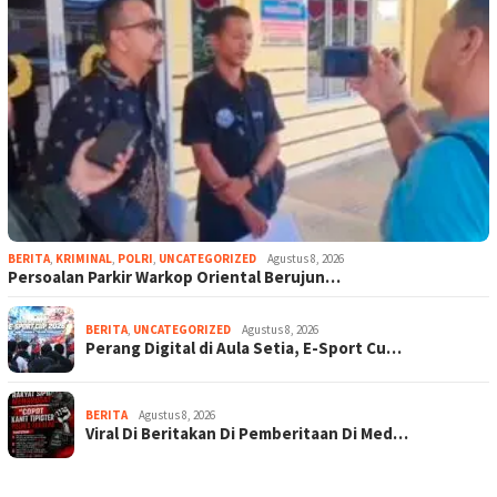
BERITA
,
KRIMINAL
,
POLRI
,
UNCATEGORIZED
Agustus 8, 2026
Persoalan Parkir Warkop Oriental Berujun…
BERITA
,
UNCATEGORIZED
Agustus 8, 2026
Perang Digital di Aula Setia, E-Sport Cu…
BERITA
Agustus 8, 2026
Viral Di Beritakan Di Pemberitaan Di Med…