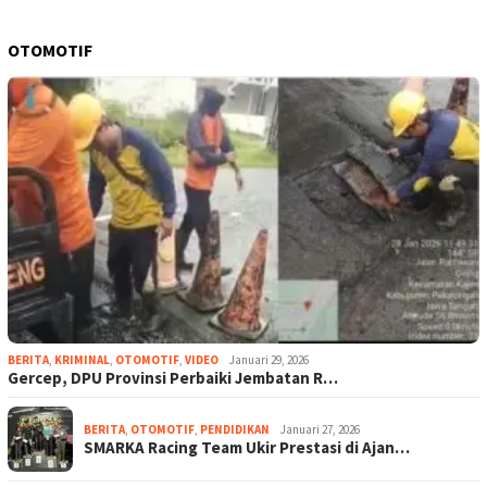
OTOMOTIF
BERITA
,
KRIMINAL
,
OTOMOTIF
,
VIDEO
Januari 29, 2026
Gercep, DPU Provinsi Perbaiki Jembatan R…
BERITA
,
OTOMOTIF
,
PENDIDIKAN
Januari 27, 2026
SMARKA Racing Team Ukir Prestasi di Ajan…