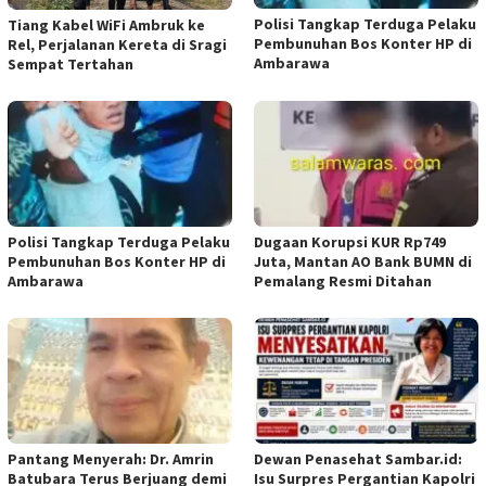
Polisi Tangkap Terduga Pelaku
Tiang Kabel WiFi Ambruk ke
Pembunuhan Bos Konter HP di
Rel, Perjalanan Kereta di Sragi
Ambarawa
Sempat Tertahan
Polisi Tangkap Terduga Pelaku
Dugaan Korupsi KUR Rp749
Pembunuhan Bos Konter HP di
Juta, Mantan AO Bank BUMN di
Ambarawa
Pemalang Resmi Ditahan
Pantang Menyerah: Dr. Amrin
Dewan Penasehat Sambar.id:
Batubara Terus Berjuang demi
Isu Surpres Pergantian Kapolri