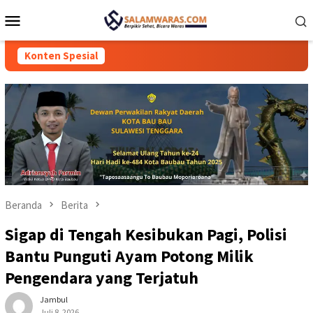
Loncat
Menu
ke
Mobile
konten
Konten Spesial
Beranda
Berita
Sigap di Tengah Kesibukan Pagi, Polisi
Bantu Punguti Ayam Potong Milik
Pengendara yang Terjatuh
Jambul
Juli 8, 2026