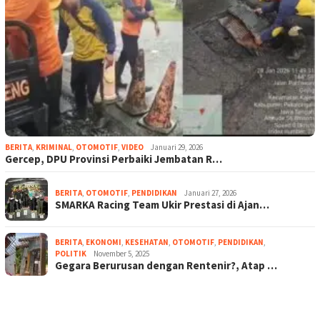
BERITA
,
KRIMINAL
,
OTOMOTIF
,
VIDEO
Januari 29, 2026
Gercep, DPU Provinsi Perbaiki Jembatan R…
BERITA
,
OTOMOTIF
,
PENDIDIKAN
Januari 27, 2026
SMARKA Racing Team Ukir Prestasi di Ajan…
BERITA
,
EKONOMI
,
KESEHATAN
,
OTOMOTIF
,
PENDIDIKAN
,
POLITIK
November 5, 2025
Gegara Berurusan dengan Rentenir?, Atap …