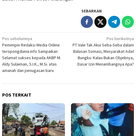
SEBARKAN
Navigasi
Pos sebelumnya
Pos berikutnya
Pemimpin Redaksi Media Online
PT Vale Tak Akui Seba-Seba dalam
pos
teropongdunia.info Sampaikan
Balasan Somasi, Masyarakat Adat
Selamat sukses kepada AKBP M.
Bungku: Kalau Bukan Objeknya,
Aldy Sulaiman, S.I.K., M.Si. atas
Dasar Izin Menambangnya Apa?
amanah dan penugasan baru
POS TERKAIT