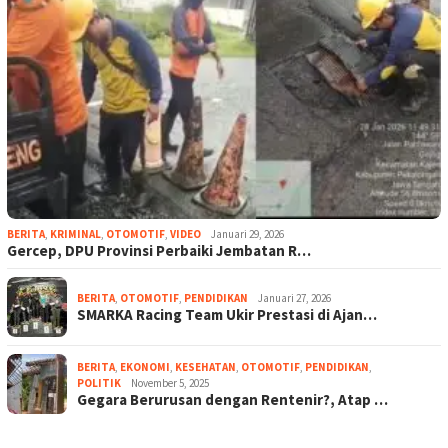
BERITA
,
KRIMINAL
,
OTOMOTIF
,
VIDEO
Januari 29, 2026
Gercep, DPU Provinsi Perbaiki Jembatan R…
BERITA
,
OTOMOTIF
,
PENDIDIKAN
Januari 27, 2026
SMARKA Racing Team Ukir Prestasi di Ajan…
BERITA
,
EKONOMI
,
KESEHATAN
,
OTOMOTIF
,
PENDIDIKAN
,
POLITIK
November 5, 2025
Gegara Berurusan dengan Rentenir?, Atap …