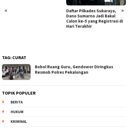
«
»
Daftar Pilkades Sukaraya,
Gercep Layani Aduan Call
Dano Sumarno Jadi Bakal
Center 110, Pamapta Polr
Calon ke-5 yang Registrasi di
Pekalongan Berhasil Ama
Hari Terakhir
Mobil Xenia Hasil
Penggelapan
TAG:
CURAT
Bobol Ruang Guru, Gendowor Diringkus
Resmob Polres Pekalongan
TOPIK POPULER
BERITA
HUKUM
KRIMINAL