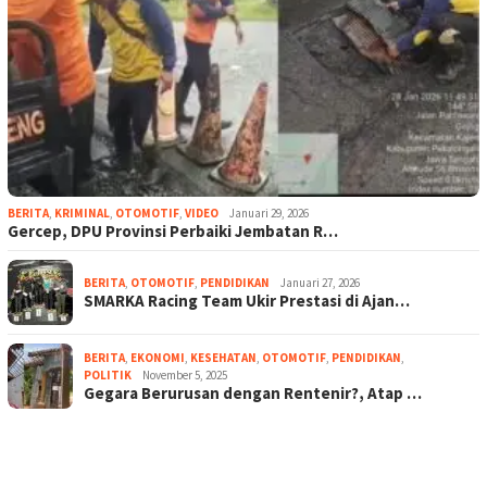
BERITA
,
KRIMINAL
,
OTOMOTIF
,
VIDEO
Januari 29, 2026
Gercep, DPU Provinsi Perbaiki Jembatan R…
BERITA
,
OTOMOTIF
,
PENDIDIKAN
Januari 27, 2026
SMARKA Racing Team Ukir Prestasi di Ajan…
BERITA
,
EKONOMI
,
KESEHATAN
,
OTOMOTIF
,
PENDIDIKAN
,
POLITIK
November 5, 2025
Gegara Berurusan dengan Rentenir?, Atap …