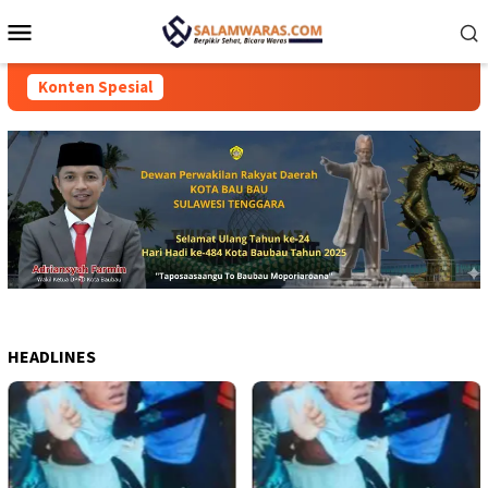
Loncat
Menu
ke
Mobile
konten
Konten Spesial
HEADLINES