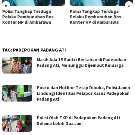
«
»
Polisi Tangkap Terduga
Dugaan Korupsi KUR Rp74
Pelaku Pembunuhan Bos
Juta, Mantan AO Bank BU
Konter HP di Ambarawa
di Pemalang Resmi Ditaha
TAG:
PADEPOKAN PADANG ATI
Masih Ada 15 Santri Bertahan di Padepokan
Padang Ati, Menunggu Dijemput Keluarga
Posko dan Hotline Tetap Dibuka, Polisi Jamin
Lindungi Identitas Pelapor Kasus Padepokan
Padang Ati
Polisi Olah TKP di Padepokan Padang Ati
Selama Lebih Dua Jam