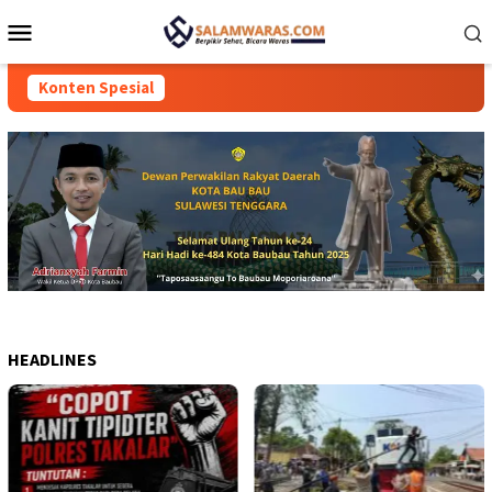
Loncat
Menu
ke
Mobile
konten
Konten Spesial
HEADLINES