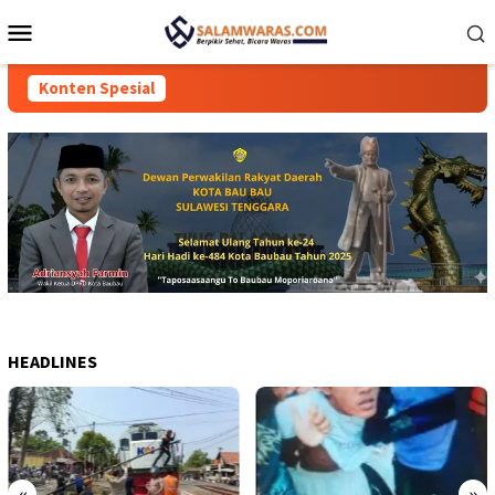
Loncat
Menu
ke
Mobile
konten
Konten Spesial
HEADLINES
«
»