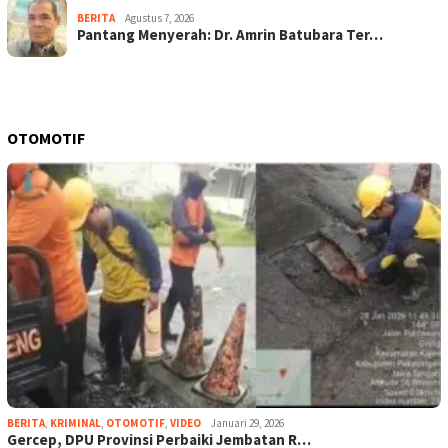
BERITA
Agustus 7, 2026
Pantang Menyerah: Dr. Amrin Batubara Ter…
OTOMOTIF
BERITA
,
KRIMINAL
,
OTOMOTIF
,
VIDEO
Januari 29, 2026
Gercep, DPU Provinsi Perbaiki Jembatan R…